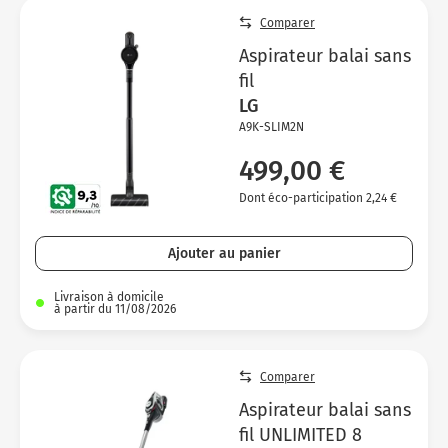
Micro-ondes
Sélection durable
Comparer
Conseils
Con
Hac
Crê
Sac
Four encastrable
Conseils
Aspirateur balai sans
Nos bons plans préparation culinaire, petite cuisine et
Voi
Tra
Voi
Voi
fil
cuisson
Réfrigérateur
Nos bons plans TV Video et Son
LG
Acc
Congélateur
A9K-SLIM2N
Voi
499,00 €
Conseils
Dont éco-participation 2,24 €
Nos bons plans Gros Electromenager
Ajouter au panier
Livraison à domicile
à partir du 11/08/2026
Comparer
Aspirateur balai sans
fil UNLIMITED 8