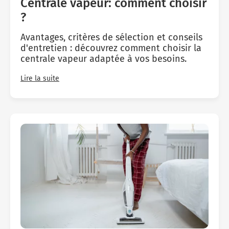
Centrale vapeur: comment choisir
Micro-ondes
Sélection durable
Conseils
?
Con
Hac
Crê
Sac
Four encastrable
Conseils
Nos bons plans préparation culinaire, petite cuisine et
Avantages, critères de sélection et conseils
Voi
Tra
Voi
Voi
cuisson
Réfrigérateur
Nos bons plans TV Video et Son
d'entretien : découvrez comment choisir la
Acc
centrale vapeur adaptée à vos besoins.
Congélateur
Voi
Lire la suite
Conseils
Nos bons plans Gros Electromenager