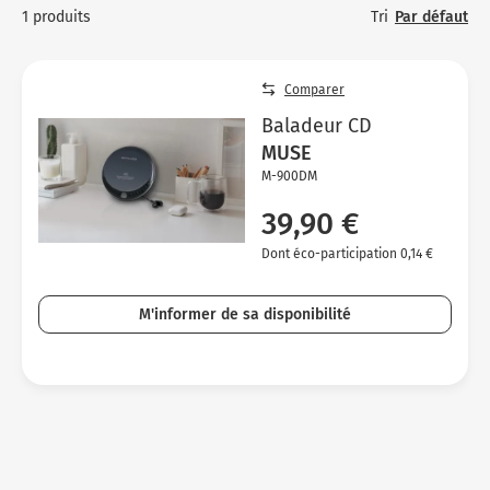
Micro-ondes
Sélection durable
Tri
Par défaut
1 produits
Conseils
C
H
C
Sa
Four encastrable
Conseils
Nos bons plans préparation culinaire, petite cuisine et
Vo
T
Vo
Vo
Comparer
cuisson
Réfrigérateur
Nos bons plans TV Video et Son
Ac
Baladeur CD
Congélateur
MUSE
Vo
M-900DM
Conseils
39,90 €
Nos bons plans Gros Electromenager
Dont éco-participation 0,14 €
M'informer de sa disponibilité