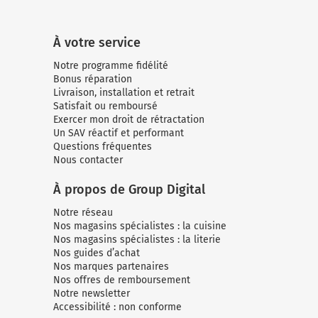
Micro-ondes
Sélection durable
Conseils
Con
Hac
Crê
Sac
Four encastrable
Conseils
À votre service
Nos bons plans préparation culinaire, petite cuisine et
Voi
Tra
Voi
Voi
cuisson
Réfrigérateur
Nos bons plans TV Video et Son
Notre programme fidélité
Acc
Bonus réparation
Congélateur
Livraison, installation et retrait
Satisfait ou remboursé
Voi
Conseils
Exercer mon droit de rétractation
Un SAV réactif et performant
Nos bons plans Gros Electromenager
Questions fréquentes
Nous contacter
À propos de Group Digital
Notre réseau
Nos magasins spécialistes : la cuisine
Nos magasins spécialistes : la literie
Nos guides d’achat
Nos marques partenaires
Nos offres de remboursement
Notre newsletter
Accessibilité : non conforme