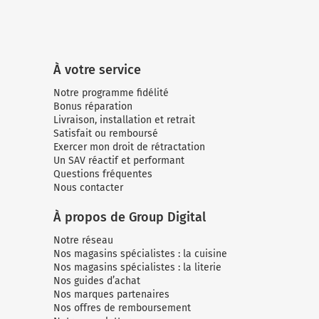
Micro-ondes
Sélection durable
Conseils
Con
Hac
Crê
Sac
Four encastrable
Conseils
Nos bons plans préparation culinaire, petite cuisine et
Voi
Tra
Voi
Voi
cuisson
Réfrigérateur
Nos bons plans TV Video et Son
À votre service
Acc
Congélateur
Notre programme fidélité
Bonus réparation
Voi
Conseils
Livraison, installation et retrait
Satisfait ou remboursé
Nos bons plans Gros Electromenager
Exercer mon droit de rétractation
Un SAV réactif et performant
Questions fréquentes
Nous contacter
À propos de Group Digital
Notre réseau
Nos magasins spécialistes : la cuisine
Nos magasins spécialistes : la literie
Nos guides d’achat
Nos marques partenaires
Nos offres de remboursement