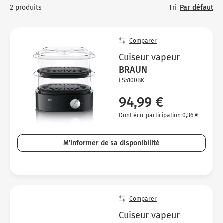
Micro-ondes
Sélection durable
Tri
Par défaut
2 produits
Conseils
C
H
C
Sa
Four encastrable
Conseils
Nos bons plans préparation culinaire, petite cuisine et
Vo
T
Vo
Vo
Comparer
cuisson
Réfrigérateur
Nos bons plans TV Video et Son
Ac
Cuiseur vapeur
Congélateur
BRAUN
Vo
FS5100BK
Conseils
94,99 €
Nos bons plans Gros Electromenager
Dont éco-participation 0,36 €
M'informer de sa disponibilité
Comparer
Cuiseur vapeur