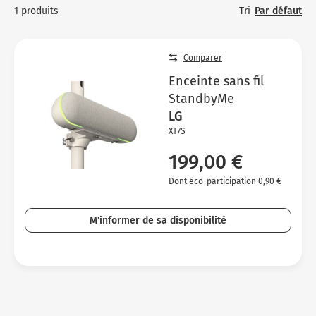
Micro-ondes
Sélection durable
Tri
Par défaut
1 produits
Conseils
C
H
C
Sa
Four encastrable
Conseils
Nos bons plans préparation culinaire, petite cuisine et
Vo
T
Vo
Vo
Comparer
cuisson
Réfrigérateur
Nos bons plans TV Video et Son
Ac
Enceinte sans fil
Congélateur
StandbyMe
Vo
LG
Conseils
XT7S
Nos bons plans Gros Electromenager
199,00 €
Dont éco-participation 0,90 €
M'informer de sa disponibilité