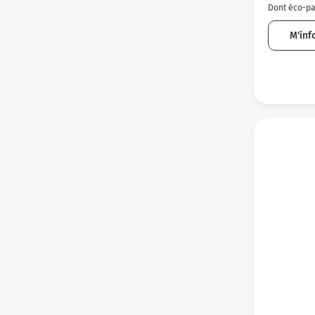
Dont éco-par
M'inf