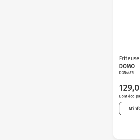
Friteuse
DOMO
DO544FR
129,0
Dont éco-par
M'inf