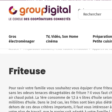
Conseils personnalisés par nos spécialistes | +110 mag
Qui sommes-nous
Gros
TV, Vidéo, Son Home
Préparation 
électroménager
cinéma
Petite cuisi
Accueil
Préparation culinaire, Petite cuisine et cuisson
Appareil de c
Friteuse
Pour ravir votre famille vous souhaitez vous équiper d'une frite
sans les odeurs tenaces désagréables de friture ? Il vous faut cho
air chaud pulsé. La 1ère consomme de 1,5 à 4 litres d'huile sel
millilitres d'huile. Dans le 2nd cas, les frites sont bien plus di
dehors de ces deux critères importants, il faut vous intéresser
votre plan de travail, que le panier soit adapté à votre famille (