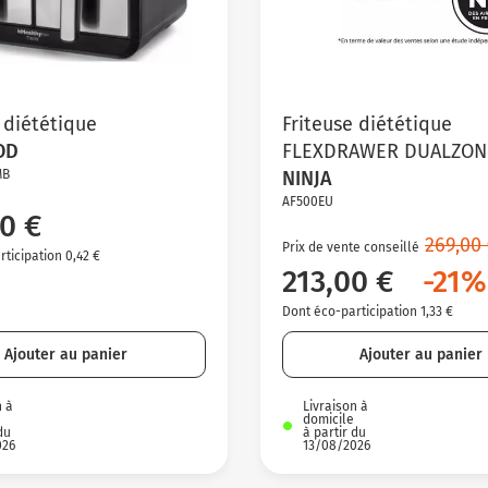
 diététique
Friteuse diététique
OD
FLEXDRAWER DUALZON
MB
NINJA
AF500EU
0 €
269,00
Prix de vente conseillé
ticipation 0,42 €
213,00 €
-21%
Dont éco-participation 1,33 €
Ajouter au panier
Ajouter au panier
n à
Livraison à
domicile
du
à partir du
026
13/08/2026