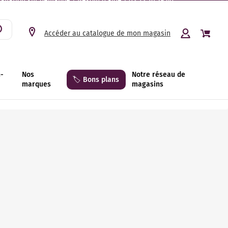
tallation sur demande | Besoin d’aide ? 03 23 26 39 40.
Accéder au catalogue de mon magasin
n-
Nos
Notre réseau de
🏷️ Bons plans
marques
magasins