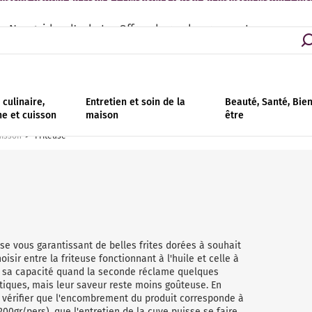
asins partout en France | Livraison - retrait en magasin gratuit | Ins
Nos guides d'achat
Offres de remboursement
culinaire,
Entretien et soin de la
Beauté, Santé, Bie
ne et cuisson
maison
être
uisson
Friteuse
use vous garantissant de belles frites dorées à souhait
isir entre la friteuse fonctionnant à l'huile et celle à
on sa capacité quand la seconde réclame quelques
ététiques, mais leur saveur reste moins goûteuse. En
 à vérifier que l'encombrement du produit corresponde à
 200gr/pers), que l'entretien de la cuve puisse se faire