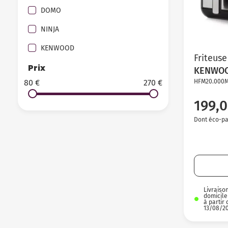
DOMO
NINJA
KENWOOD
Friteuse
Prix
KENWO
80 €
270 €
HFM20.000
199,0
Dont éco-par
Livraiso
domicile
à partir 
13/08/2