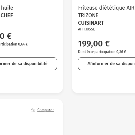
 huile
Friteuse diététique AI
NCHEF
TRIZONE
CUISINART
AFT13XSSE
0 €
199,00 €
ticipation 0,64 €
Dont éco-participation 0,36 €
ormer de sa disponibilité
M'informer de sa disponi
Comparer