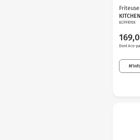
Friteuse
KITCHE
KCPFR70X
169,0
Dont éco-par
M'inf