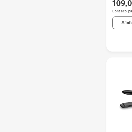
109,0
Dont éco-par
M'inf