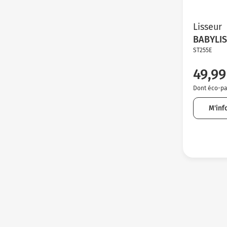
Lisseur
BABYLI
ST255E
49,99
Dont éco-par
M'inf