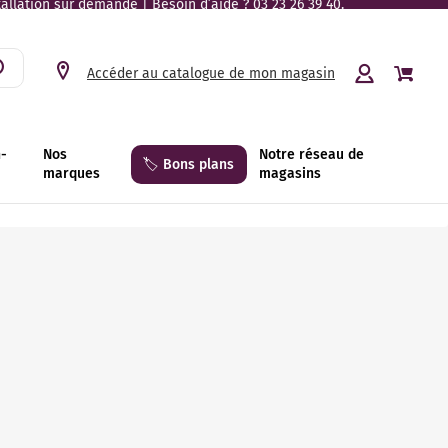
tallation sur demande | Besoin d’aide ? 03 23 26 39 40.
Accéder au catalogue de mon magasin
n-
Nos
Notre réseau de
🏷️ Bons plans
marques
magasins