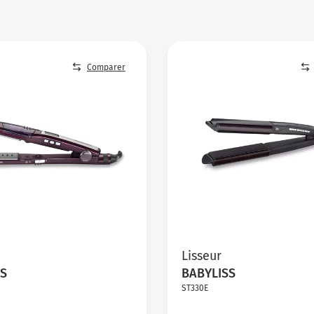
Comparer
Lisseur
SS
BABYLISS
ST330E