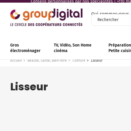
Conseils personnalisés par nos spécialistes | +110 mag
Qui sommes-nous
Gros
TV, Vidéo, Son Home
Préparation 
électroménager
cinéma
Petite cuisi
Accueil
Beauté, Santé, Bien-être
Coiffure
Lisseur
Lisseur