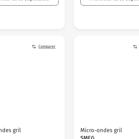
Comparer
des gril
Micro-ondes gril
SMEG