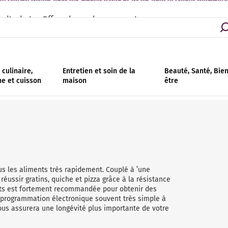
asins partout en France | Livraison - retrait en magasin gratuit | Ins
s d'achat
Offres de remboursement
culinaire,
Entretien et soin de la
Beauté, Santé, Bie
ne et cuisson
maison
être
ous les aliments très rapidement. Couplé à ’une
réussir gratins, quiche et pizza grâce à la résistance
tts est fortement recommandée pour obtenir des
e programmation électronique souvent très simple à
 vous assurera une longévité plus importante de votre