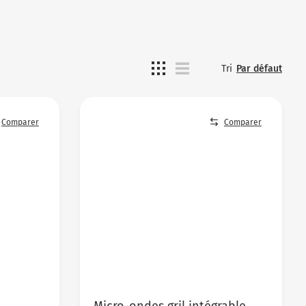
Tri
Par défaut
Comparer
Comparer
Micro-ondes gril intégrable