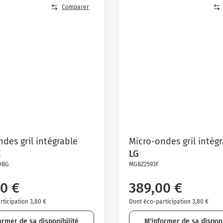
Comparer
des gril intégrable
Micro-ondes gril intég
E
LG
DBG
MGBZ2593F
0 €
389,00 €
ticipation 3,80 €
Dont éco-participation 3,80 €
ormer de sa disponibilité
M'informer de sa disponi