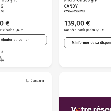
NG
CANDY
4AG
CMGA20SDLWLI
0 €
139,00 €
ticipation 3,80 €
Dont éco-participation 3,80 €
Ajouter au panier
M'informer de sa disponi
n à
du
026
Comparer