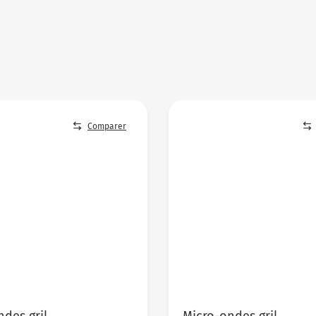
Comparer
des gril
Micro-ondes gril