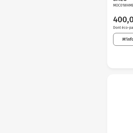
MOC01WHM
400,
Dont éco-par
M'inf