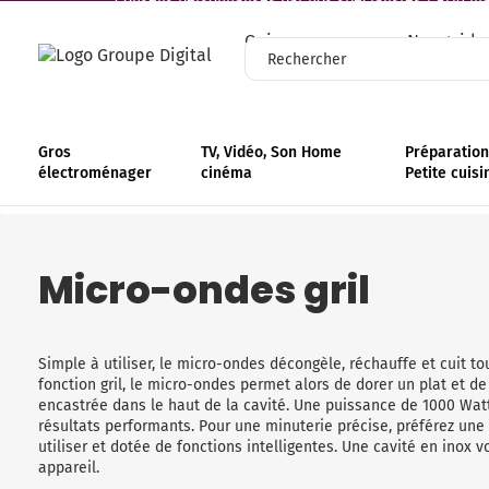
Conseils personnalisés par nos spécialistes | +110 mag
Qui sommes-nous
Nos guide
Gros
TV, Vidéo, Son Home
Préparation 
électroménager
cinéma
Petite cuisi
Accueil
Gros électroménager
Micro-ondes
Micro-ondes gril
Micro-ondes gril
Simple à utiliser, le micro-ondes décongèle, réchauffe et cuit t
fonction gril, le micro-ondes permet alors de dorer un plat et de 
encastrée dans le haut de la cavité. Une puissance de 1000 Wa
résultats performants. Pour une minuterie précise, préférez un
utiliser et dotée de fonctions intelligentes. Une cavité en inox
appareil.