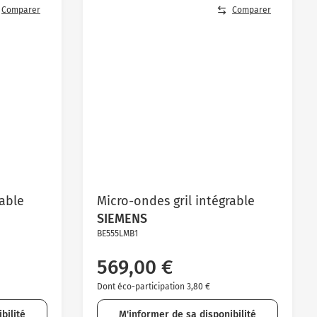
Comparer
Comparer
rable
Micro-ondes gril intégrable
SIEMENS
BE555LMB1
569,00 €
Dont éco-participation 3,80 €
bilité
M'informer de sa disponibilité