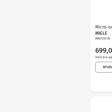
Micro-on
MIELE
M6012SCIN
699,0
Dont éco-par
M'inf