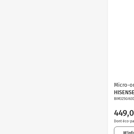
Micro-on
HISENS
BIM325GI63
449,0
Dont éco-par
M'inf