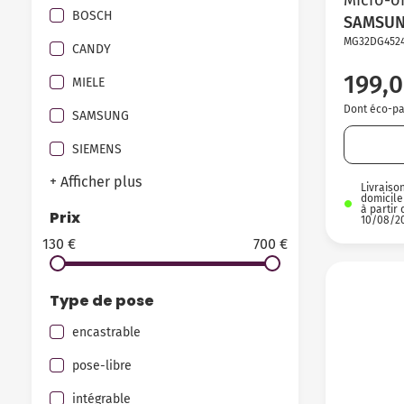
BOSCH
SAMSU
MG32DG452
CANDY
199,0
MIELE
Dont éco-par
SAMSUNG
SIEMENS
+ Afficher plus
Livraiso
domicile
à partir 
Prix
10/08/2
130 €
700 €
Type de pose
encastrable
pose-libre
intégrable