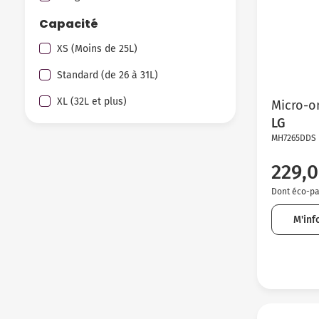
Capacité
XS (Moins de 25L)
Standard (de 26 à 31L)
XL (32L et plus)
Micro-on
LG
MH7265DDS
229,0
Dont éco-par
M'inf