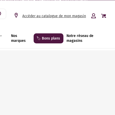
tallation sur demande | Besoin d’aide ? 03 23 26 39 40.
Accéder au catalogue de mon magasin
n-
Nos
Notre réseau de
🏷️ Bons plans
marques
magasins