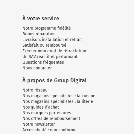
Micro-ondes
Sélection durable
Conseils
Con
Hac
Crê
Sac
Four encastrable
Conseils
À votre service
Nos bons plans préparation culinaire, petite cuisine et
Voi
Tra
Voi
Voi
cuisson
Réfrigérateur
Nos bons plans TV Video et Son
Notre programme fidélité
Acc
Bonus réparation
Congélateur
Livraison, installation et retrait
Voi
Satisfait ou remboursé
Conseils
Exercer mon droit de rétractation
Un SAV réactif et performant
Nos bons plans Gros Electromenager
Questions fréquentes
Nous contacter
À propos de Group Digital
Notre réseau
Nos magasins spécialistes : la cuisine
Nos magasins spécialistes : la literie
Nos guides d’achat
Nos marques partenaires
Nos offres de remboursement
Notre newsletter
Accessibilité : non conforme