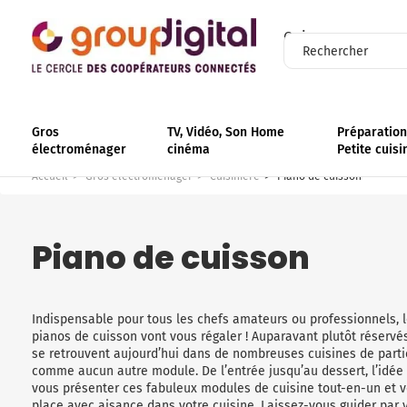
Qui sommes-nous
Gros
TV, Vidéo, Son Home
Préparation 
électroménager
cinéma
Petite cuisi
Accueil
Gros électroménager
Cuisinière
Piano de cuisson
Piano de cuisson
Indispensable pour tous les chefs amateurs ou professionnels,
pianos de cuisson vont vous régaler ! Auparavant plutôt réservé
se retrouvent aujourd’hui dans de nombreuses cuisines de particu
comme aucun autre module. De l’entrée jusqu’au dessert, l’idée c
vous présenter ces fabuleux modules de cuisine tout-en-un et v
place avec aisance dans votre cuisine. Laissez-vous guider par 