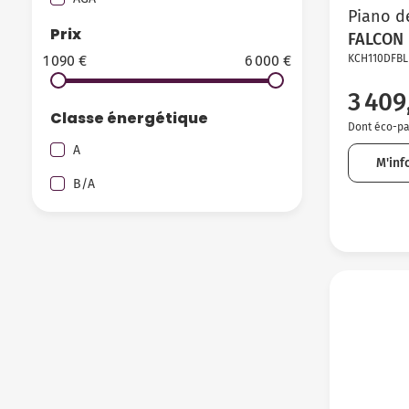
Piano d
Prix
FALCON
1 090 €
6 000 €
KCH110DFBL
3 409
Classe énergétique
Dont éco-par
A
M'inf
B/A