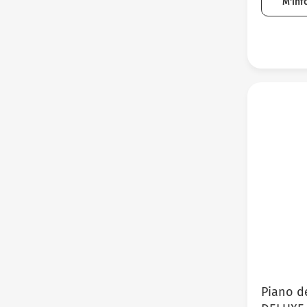
M'inf
Piano d