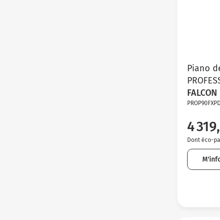
Piano d
PROFESS
FALCON
PROP90FXP
4 319
Dont éco-par
M'inf