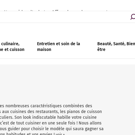
Nos guides d'achat
Offres de remboursement
culinaire,
Entretien et soin de la
Beauté, Santé, Bie
ne et cuisson
maison
être
 les nombreuses caractéristiques combinées des
s aux cuisines des restaurants, les pianos de cuisson
liers. Son look indiscutable habille votre cuisine
’est de tout cuisiner en une seule fois ! Nous allons
ous guider pour choisir le modèle qui saura gagner sa
vos habitudes et vos envies !
voir +