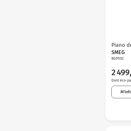
Piano d
SMEG
BG91IX2
2 499
Dont éco-par
M'inf