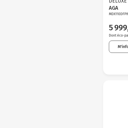
DELUXE
AGA
MDX110DFP
5 999
Dont éco-par
M'inf