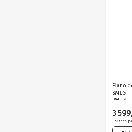
Piano d
SMEG
TR4110BL1
3 599
Dont éco-par