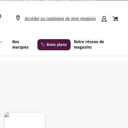
tallation sur demande | Besoin d’aide ? 03 23 26 39 40.
Accéder au catalogue de mon magasin
n-
Nos
Notre réseau de
🏷️ Bons plans
marques
magasins