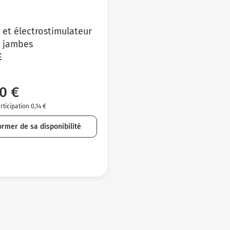
 et électrostimulateur
t jambes
E
0 €
ticipation 0,14 €
ormer de sa disponibilité