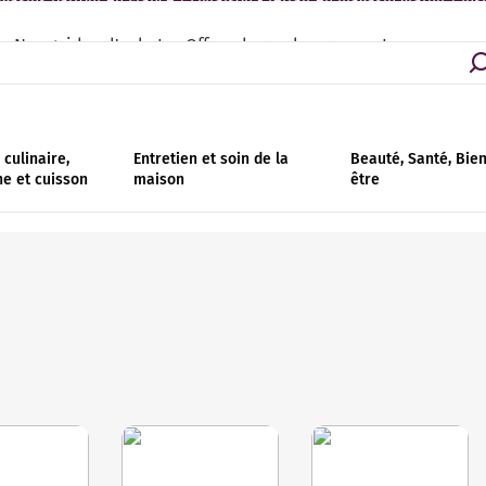
asins partout en France | Livraison - retrait en magasin gratuit | Ins
Nos guides d'achat
Offres de remboursement
culinaire,
Entretien et soin de la
Beauté, Santé, Bie
ne et cuisson
maison
être