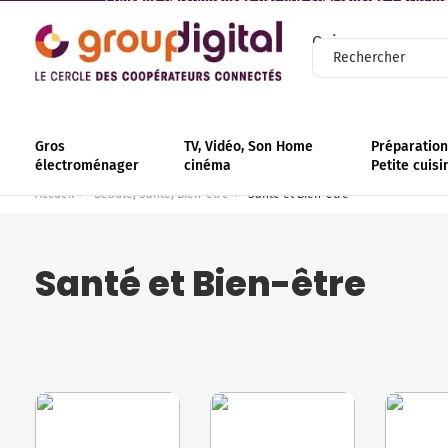
Conseils personnalisés par nos spécialistes | +110 mag
Qui sommes-nous
Gros
TV, Vidéo, Son Home
Préparation 
électroménager
cinéma
Petite cuisi
Accueil
Beauté, Santé, Bien-être
Santé et Bien-être
Santé et Bien-être