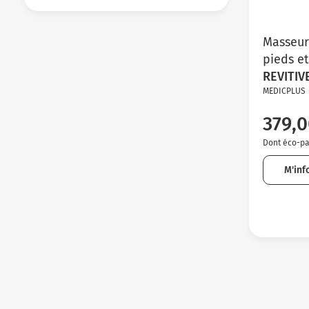
Masseur
pieds e
REVITIV
MEDICPLUS
379,0
Dont éco-par
M'inf