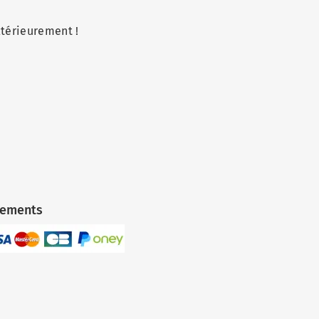
ltérieurement !
iements