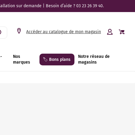
tallation sur demande | Besoin d’aide ? 03 23 26 39 40.
Accéder au catalogue de mon magasin
n-
Nos
Notre réseau de
🏷️ Bons plans
marques
magasins