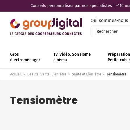
Conseils personnalisés par nos spécialistes | +110 mag
Qui sommes-nous
Gros
TV, Vidéo, Son Home
Préparation 
électroménager
cinéma
Petite cuisi
Accueil
Beauté, Santé, Bien-être
Santé et Bien-être
Tensiomètre
Tensiomètre