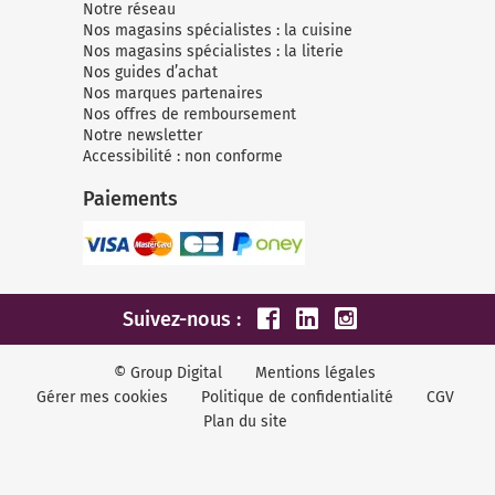
Micro-ondes
Sélection durable
Notre réseau
Conseils
Nos magasins spécialistes : la cuisine
Con
Hac
Crê
Sac
Four encastrable
Conseils
Nos magasins spécialistes : la literie
Nos bons plans préparation culinaire, petite cuisine et
Nos guides d’achat
Voi
Tra
Voi
Voi
cuisson
Nos marques partenaires
Réfrigérateur
Nos bons plans TV Video et Son
Nos offres de remboursement
Acc
Notre newsletter
Congélateur
Accessibilité : non conforme
Voi
Conseils
Paiements
Nos bons plans Gros Electromenager
Suivez-nous :
© Group Digital
Mentions légales
Gérer mes cookies
Politique de confidentialité
CGV
Plan du site