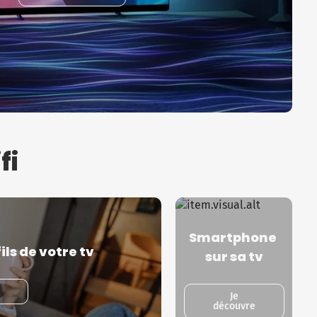
fi
Smartphone 
ls de votre tv
sur sa tv
Je
découvre