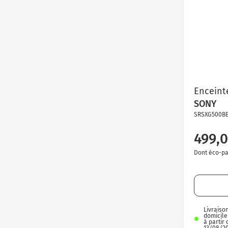
Enceinte
SONY
SRSXG500B
499,0
Dont éco-par
Livraiso
domicile
à partir 
13/08/2