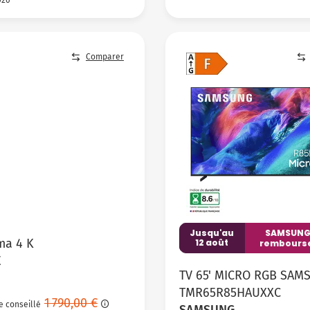
Comparer
Jusqu'au
SAMSUNG
ma 4 K
12 août
rembourse
E
TV 65' MICRO RGB SAM
TMR65R85HAUXXC
1 790,00 €
e conseillé
SAMSUNG