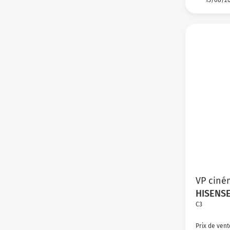
VP ciné
HISENS
C3
Prix de vent