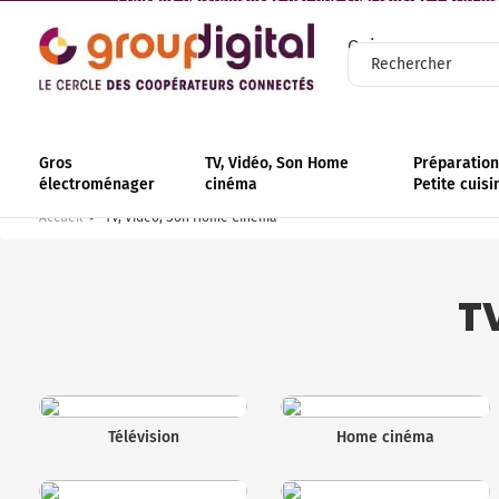
Conseils personnalisés par nos spécialistes | +110 mag
Qui sommes-nous
Gros
TV, Vidéo, Son Home
Préparation 
électroménager
cinéma
Petite cuisi
Accueil
TV, Vidéo, Son Home Cinéma
T
Télévision
Home cinéma