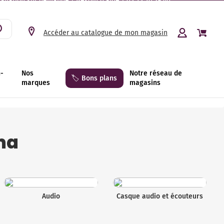
tallation sur demande | Besoin d’aide ? 03 23 26 39 40.
Accéder au catalogue de mon magasin
n-
Nos
Notre réseau de
🏷️ Bons plans
marques
magasins
ma
Audio
Casque audio et écouteurs