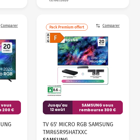
Comparer
Comparer
Pack Premium offert
 vous
Jusqu'au
SAMSUNG vous
12 août
 200 €
rembourse 300 €
SUNG
TV 65' MICRO RGB SAMSUNG
TMR65R95HATXXC
SAMSUNG