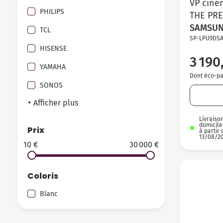
VP ciné
PHILIPS
THE PR
SAMSU
TCL
SP-LPU9DSA
HISENSE
3 190
YAMAHA
Dont éco-par
SONOS
+ Afficher plus
Livraiso
domicile
Prix
à partir 
13/08/2
10 €
30 000 €
Coloris
Blanc