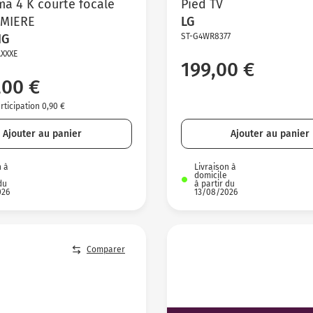
ma 4 K courte focale
Pied TV
EMIERE
LG
NG
ST-G4WR8377
XXXE
199,00 €
,00 €
ticipation 0,90 €
Ajouter au panier
Ajouter au panier
n à
Livraison à
domicile
du
à partir du
026
13/08/2026
Comparer