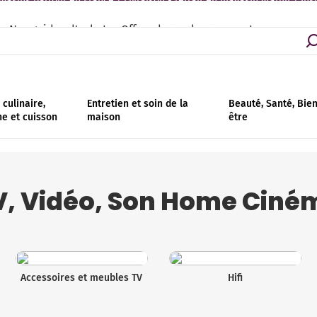
asins partout en France | Livraison - retrait en magasin gratuit | Ins
Nos guides d'achat
Offres de remboursement
culinaire,
Entretien et soin de la
Beauté, Santé, Bie
ne et cuisson
maison
être
V, Vidéo, Son Home Ciné
Accessoires et meubles TV
Hifi