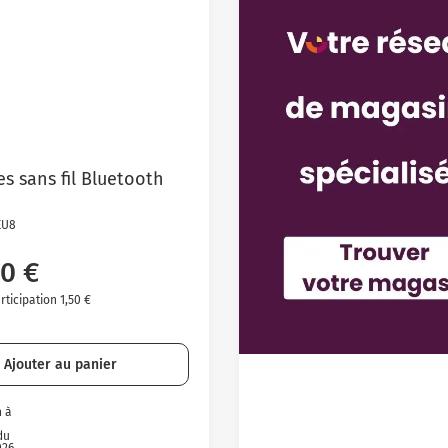
s sans fil Bluetooth
EU8
0 €
ticipation 1,50 €
Ajouter au panier
n à
du
026