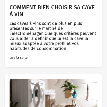
Micro-ondes
Sélection durable
COMMENT BIEN CHOISIR SA CAVE
Conseils
Con
Hac
Crê
Sac
Four encastrable
Conseils
À VIN
Nos bons plans préparation culinaire, petite cuisine et
Voi
Tra
Voi
Voi
cuisson
Réfrigérateur
Nos bons plans TV Video et Son
Les caves à vins sont de plus en plus
Acc
présentes sur le marché de
Congélateur
l’électroménager. Quelques critères peuvent
Voi
vous aider à définir quelle est la cave la
Conseils
mieux adaptée à votre profil et vos
habitudes de consommation.
Nos bons plans Gros Electromenager
Lire la suite