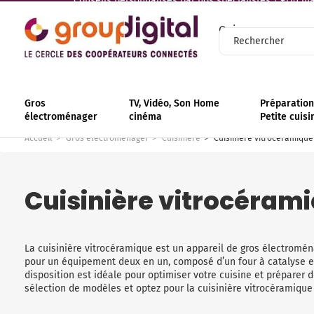
Conseils personnalisés par nos spécialistes | +110 mag
Qui sommes-nous
Gros
TV, Vidéo, Son Home
Préparation 
électroménager
cinéma
Petite cuisi
Accueil
Gros électroménager
Cuisinière
Cuisinière vitrocéramique
Cuisinière vitrocéram
La cuisinière vitrocéramique est un appareil de gros électromén
pour un équipement deux en un, composé d’un four à catalyse et
disposition est idéale pour optimiser votre cuisine et préparer 
sélection de modèles et optez pour la cuisinière vitrocéramiqu