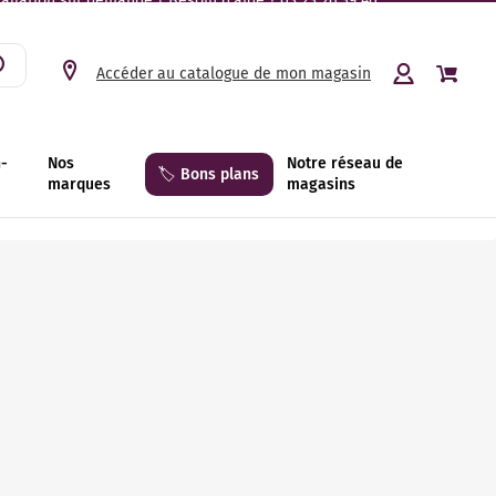
tallation sur demande | Besoin d’aide ? 03 23 26 39 40.
Accéder au catalogue de mon magasin
n-
Nos
Notre réseau de
🏷️ Bons plans
marques
magasins