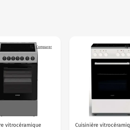
Comparer
re vitrocéramique
Cuisinière vitrocérami