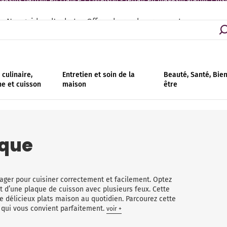
asins partout en France | Livraison - retrait en magasin gratuit | Ins
Nos guides d'achat
Offres de remboursement
culinaire,
Entretien et soin de la
Beauté, Santé, Bie
ne et cuisson
maison
être
ique
ager pour cuisiner correctement et facilement. Optez
 d’une plaque de cuisson avec plusieurs feux. Cette
de délicieux plats maison au quotidien. Parcourez cette
e qui vous convient parfaitement.
voir +