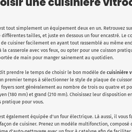
oisir une cuisinière vitr
st tout simplement un équipement deux en un. Retrouvez sur
 différentes tailles, et juste en dessous un four encastré. Le
de cuisiner facilement en ayant tout rassemblé au même endro
 à la casserole avec vos feux, ou opter pour une cuisson pratiqu
à portée de main pour manger sainement au quotidien.
 dit prendre le temps de choisir le bon modèle de
cuisinière 
 un premier temps à sélectionner le style de plaque de cuisso
Les foyers sont généralement au nombre de trois ou quatre et 
oyen (180 mm) et grand (210 mm). Choisissez leur disposition e
us pratique pour vous.
est également équipée d’un four électrique. Là aussi, il vous f
 façon de cuisiner. Prenez un modèle multifonction, composé d
ème d’auto-nettoyage avec un four à catalyse afin de faciliter 