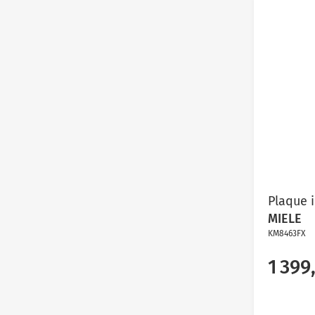
Plaque 
MIELE
KM8463FX
1 399