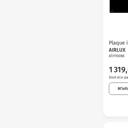
Plaque 
AIRLUX
ATIF930BK
1 319
Dont éco-par
M'inf