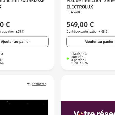
induction ExtraKlasse
Plaque induction Série
S
ELECTROLUX
IDE6342KC
0 €
549,00 €
ticipation 4,68 €
Dont éco-participation 4,68 €
Ajouter au panier
Ajouter au panier
n à
Livraison à
domicile
du
à partir du
026
10/08/2026
Comparer