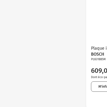
Plaque 
BOSCH
PIJ631BB5M
609,
Dont éco-par
M'inf