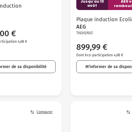
Jusqu'au 10
AEG 
induction
août
rembour
Plaque induction Ecol
AEG
,00 €
TI63IQ10IZ
ticipation 4,68 €
899,99 €
Dont éco-participation 4,68 €
ormer de sa disponibilité
M'informer de sa disponi
Comparer