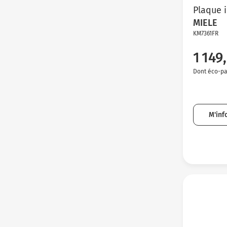
Plaque 
MIELE
KM7361FR
1 149
Dont éco-par
M'inf