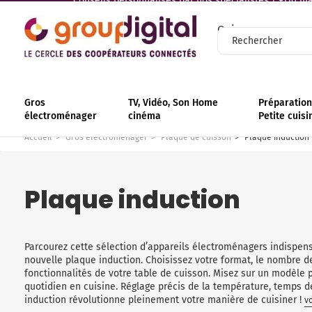
Conseils personnalisés par nos spécialistes | +110 mag
Qui sommes-nous
Gros
TV, Vidéo, Son Home
Préparation 
électroménager
cinéma
Petite cuisi
Accueil
Gros électroménager
Plaque de cuisson
Plaque induction
Plaque induction
Parcourez cette sélection d’appareils électroménagers indispens
nouvelle plaque induction. Choisissez votre format, le nombre de 
fonctionnalités de votre table de cuisson. Misez sur un modèle 
quotidien en cuisine. Réglage précis de la température, temps d
induction révolutionne pleinement votre manière de cuisiner !
vo