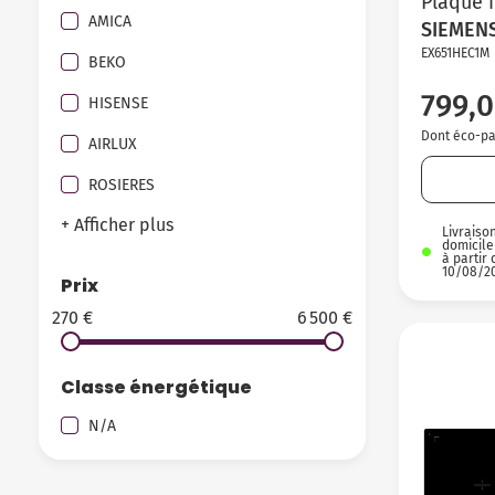
Plaque 
AMICA
SIEMEN
EX651HEC1M
BEKO
799,0
HISENSE
Dont éco-par
AIRLUX
ROSIERES
+ Afficher plus
Livraiso
domicile
à partir 
10/08/2
Prix
270 €
6 500 €
Classe énergétique
N/A