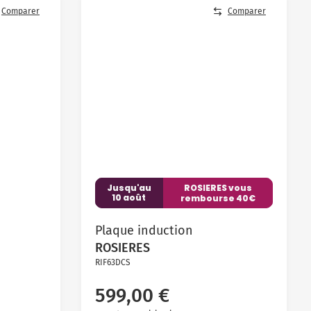
Comparer
Comparer
Jusqu'au
ROSIERES vous
10 août
rembourse 40€
Plaque induction
ROSIERES
RIF63DCS
599,00 €