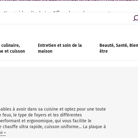
asins partout en France | Livraison - retrait en magasin gratuit | Ins
Nos guides d'achat
Offres de remboursement
culinaire,
Entretien et soin de la
Beauté, Santé, Bie
ne et cuisson
maison
être
ables à avoir dans sa cuisine et optez pour une toute
feux, le type de foyers et les différentes
performant et ergonomique, qui vous facilite le
e chauffe ultra rapide, cuisson uniforme… La plaque à
ir +