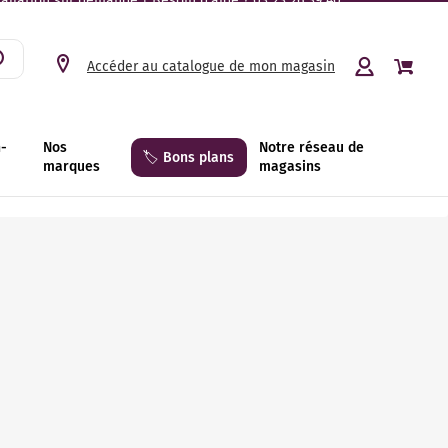
tallation sur demande | Besoin d’aide ? 03 23 26 39 40.
Accéder au catalogue de mon magasin
n-
Nos
Notre réseau de
🏷️ Bons plans
marques
magasins