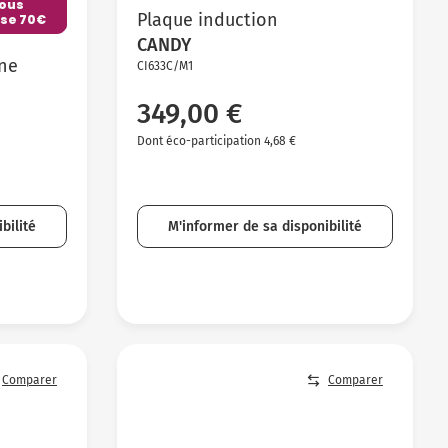
vous
Plaque induction
se 70€
CANDY
ine
CI633C/M1
349,00 €
Dont éco-participation 4,68 €
bilité
M'informer de sa disponibilité
Comparer
Comparer