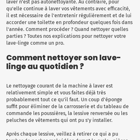
laver n'est pas autonettoyante. Au contraire, pour
Micro-ondes
Sélection durable
qu'elle continue à laver vos vêtements avec efficacité,
Conseils
Con
Hac
Crê
Sac
Four encastrable
Conseils
il est nécessaire de l'entretenir régulièrement et de lui
Nos bons plans préparation culinaire, petite cuisine et
accorder une toilette en profondeur quelques fois dans
Voi
Tra
Voi
Voi
cuisson
Réfrigérateur
Nos bons plans TV Video et Son
l'année. Comment procéder ? Quand nettoyer quelles
Acc
parties ? Toutes nos explications pour nettoyer votre
Congélateur
lave-linge comme un pro.
Voi
Conseils
Comment nettoyer son lave-
Nos bons plans Gros Electromenager
linge au quotidien ?
Le nettoyage courant de la
machine à laver
est
relativement simple et vous faites déjà très
probablement tout ce qu'il faut. Un coup d'éponge
suffit pour éliminer de la carrosserie et du tableau de
commande les poussières, la lessive renversée ou les
peluches de vêtements qui ont pu s'y installer.
Après chaque lessive, veillez à retirer ce qui a pu