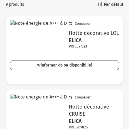
Micro-ondes
Sélection durable
Tri
Par défaut
9 produits
Conseils
C
H
C
Sa
Four encastrable
Conseils
Nos bons plans préparation culinaire, petite cuisine et
Vo
T
Vo
Vo
Comparer
cuisson
Réfrigérateur
Nos bons plans TV Video et Son
Ac
Hotte décorative LOL
Congélateur
ELICA
Vo
PRF0097323
Conseils
Nos bons plans Gros Electromenager
M'informer de sa disponibilité
Comparer
Hotte décorative
CRUISE
ELICA
PRF0209826