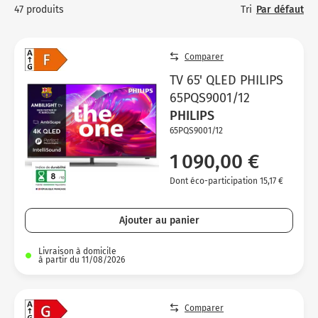
Micro-ondes
Sélection durable
Tri
Par défaut
47 produits
Conseils
C
H
C
Sa
Four encastrable
Conseils
Nos bons plans préparation culinaire, petite cuisine et
Vo
T
Vo
Vo
Comparer
cuisson
Réfrigérateur
Nos bons plans TV Video et Son
TV 65' QLED PHILIPS
Ac
Congélateur
65PQS9001/12
Vo
PHILIPS
Conseils
65PQS9001/12
Nos bons plans Gros Electromenager
1 090,00 €
Dont éco-participation 15,17 €
Ajouter au panier
Livraison à domicile
à partir du 11/08/2026
Comparer