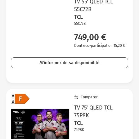
TV 55' QLED TCL
55C72B
TCL
55C72B
749,00 €
Dont éco-participation 15,20 €
M'informer de sa disponibilité
Comparer
TV 75' QLED TCL
75P8K
TCL
75P8K