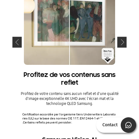
Profitez de vos contenus sans
Prof
reflet
a
Profitez de votre contenu sans aucun reflet et d'une qualité
Bénéficiez
d'image exceptionnelle 4K UHD avec l'écran mat et la
d'art, 
technologie QLED Samsung.
couleurs
Certification accordée par l’organisme tiers Underwriters Laborato
ries (UL) sur la base des normes CIE 117, EN12464-1 et ISO 8995-1
Certificat
.Certains reflets peuvent persister.
Contact