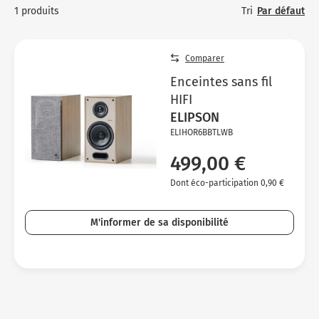
Micro-ondes
Sélection durable
Tri
Par défaut
1 produits
Conseils
C
H
C
Sa
Four encastrable
Conseils
Nos bons plans préparation culinaire, petite cuisine et
Vo
T
Vo
Vo
Comparer
cuisson
Réfrigérateur
Nos bons plans TV Video et Son
Ac
Enceintes sans fil
Congélateur
HIFI
Vo
ELIPSON
Conseils
ELIHOR6BBTLWB
Nos bons plans Gros Electromenager
499,00 €
Dont éco-participation 0,90 €
M'informer de sa disponibilité