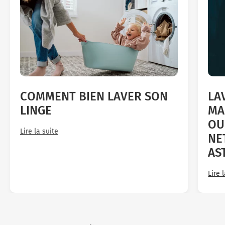
COMMENT BIEN LAVER SON
LA
LINGE
MA
OU
Lire la suite
NE
AS
Lire 