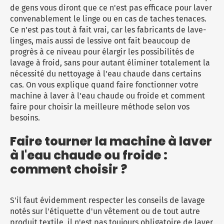
Micro-ondes
Sélection durable
de gens vous diront que ce n'est pas efficace pour laver
Conseils
Con
Hac
Crê
Sac
convenablement le linge ou en cas de taches tenaces.
Four encastrable
Conseils
Ce n'est pas tout à fait vrai, car les fabricants de
lave-
Nos bons plans préparation culinaire, petite cuisine et
Voi
Tra
Voi
Voi
linges
, mais aussi de lessive ont fait beaucoup de
cuisson
Réfrigérateur
Nos bons plans TV Video et Son
progrès à ce niveau pour élargir les possibilités de
Acc
lavage à froid, sans pour autant éliminer totalement la
Congélateur
nécessité du nettoyage à l'eau chaude dans certains
Voi
Conseils
cas. On vous explique quand faire fonctionner votre
machine à laver à l'eau chaude ou froide et comment
Nos bons plans Gros Electromenager
faire pour choisir la meilleure méthode selon vos
besoins.
Faire tourner la machine à laver
à l'eau chaude ou froide :
comment choisir ?
S'il faut évidemment respecter les conseils de lavage
notés sur l'étiquette d'un vêtement ou de tout autre
produit textile, il n'est pas toujours obligatoire de laver