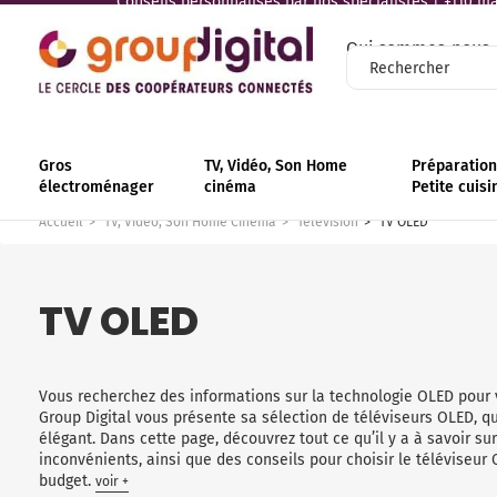
Conseils personnalisés par nos spécialistes | +110 mag
Qui sommes-nous
Gros
TV, Vidéo, Son Home
Préparation 
électroménager
cinéma
Petite cuisi
Accueil
TV, Vidéo, Son Home Cinéma
Télévision
TV OLED
TV OLED
Vous recherchez des informations sur la technologie OLED pour v
Group Digital vous présente sa sélection de téléviseurs OLED, qu
élégant. Dans cette page, découvrez tout ce qu’il y a à savoir su
inconvénients, ainsi que des conseils pour choisir le téléviseur
budget.
voir +