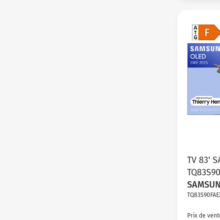
TV 83' 
TQ83S9
SAMSU
TQ83S90FAE
Prix de vent