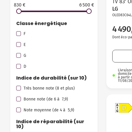
TV 83' 
830 €
6 500 €
LG
OLED83C64L
Classe énergétique
4 490
F
Dont éco-par
E
G
D
Livraiso
domicile
Indice de durabilité (sur 10)
à partir 
11/08/2
Très bonne note (8 et plus)
Bonne note (de 6 à 7,9)
Note moyenne (de 4 à 5,9)
Indice de réparabilité (sur
10)