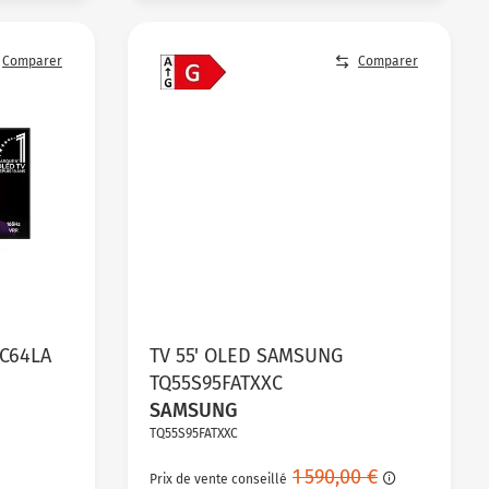
Comparer
Comparer
8C64LA
TV 55' OLED SAMSUNG
TQ55S95FATXXC
SAMSUNG
TQ55S95FATXXC
1 590,00 €
Prix de vente conseillé