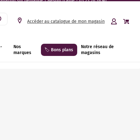
tallation sur demande | Besoin d’aide ? 03 23 26 39 40.
Accéder au catalogue de mon magasin
n-
Nos
Notre réseau de
🏷️ Bons plans
marques
magasins