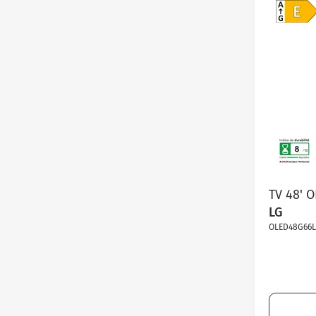
TV 48' 
LG
OLED48G66