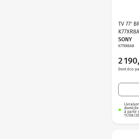
TV 77' 
K77XR8
SONY
K77XR8AB
2 190
Dont éco-par
Livraiso
domicile
à partir 
11/08/2