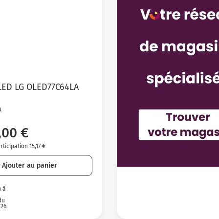
OLED LG OLED77C64LA
A
,00 €
ticipation 15,17 €
Ajouter au panier
n à
du
026