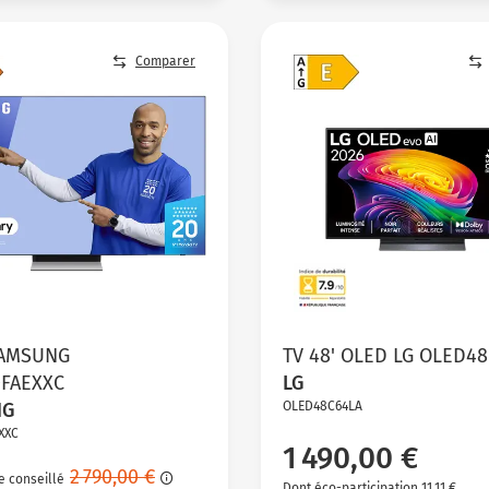
Comparer
SAMSUNG
TV 48' OLED LG OLED4
0FAEXXC
LG
NG
OLED48C64LA
XXC
1 490,00 €
2 790,00 €
e conseillé
Dont éco-participation 11,11 €