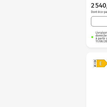
2 540
Dont éco-par
Livraiso
domicile
à partir 
11/08/2