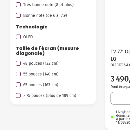
Très bonne note (8 et plus)
Bonne note (de 6 à 7,9)
Technologie
OLED
Taille de l'écran (mesure
TV 77' 
diagonale)
LG
48 pouces (122 cm)
OLED77C64L
55 pouces (140 cm)
3 490
65 pouces (163 cm)
Dont éco-par
> 75 pouces (plus de 189 cm)
Livraiso
domicile
à partir 
11/08/2