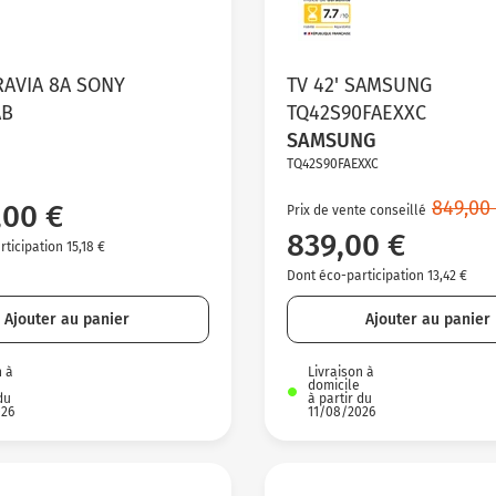
BRAVIA 8A SONY
TV 42' SAMSUNG
AB
TQ42S90FAEXXC
SAMSUNG
TQ42S90FAEXXC
849,00
,00 €
Prix de vente conseillé
839,00 €
ticipation 15,18 €
Dont éco-participation 13,42 €
Ajouter au panier
Ajouter au panier
n à
Livraison à
domicile
du
à partir du
026
11/08/2026