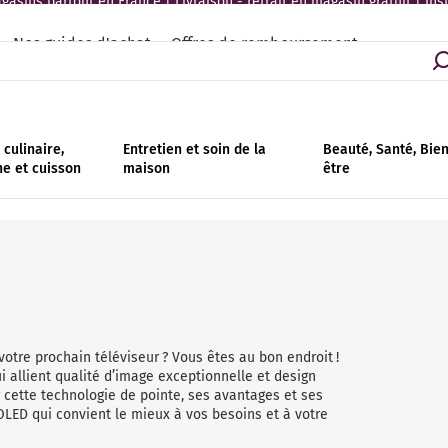
asins partout en France | Livraison - retrait en magasin gratuit | Ins
Nos guides d'achat
Offres de remboursement
culinaire,
Entretien et soin de la
Beauté, Santé, Bie
ne et cuisson
maison
être
otre prochain téléviseur ? Vous êtes au bon endroit !
i allient qualité d’image exceptionnelle et design
r cette technologie de pointe, ses avantages et ses
 OLED qui convient le mieux à vos besoins et à votre