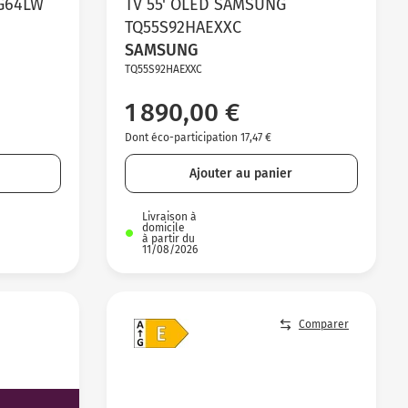
5G64LW
TV 55' OLED SAMSUNG
TQ55S92HAEXXC
SAMSUNG
TQ55S92HAEXXC
1 890,00 €
Dont éco-participation 17,47 €
Ajouter au panier
Livraison à
domicile
à partir du
11/08/2026
Comparer