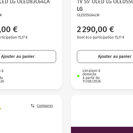
OLED LG OLED83C64LA
TV 55' OLED LG OLED5
LG
A
OLED55G64LW
,00 €
2 290,00 €
ticipation 15,17 €
Dont éco-participation 15,17 €
Ajouter au panier
Ajouter au panier
n à
Livraison à
domicile
du
à partir du
026
11/08/2026
Comparer