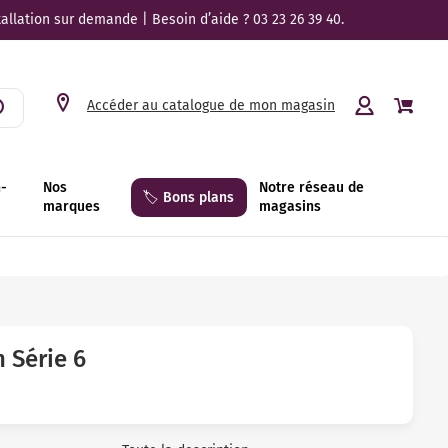
tallation sur demande | Besoin d’aide ? 03 23 26 39 40.
Accéder au catalogue de mon magasin
n-
Nos
Notre réseau de
🏷️ Bons plans
marques
magasins
 Série 6