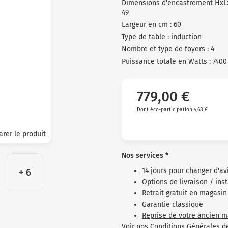
Dimensions d'encastrement HxLxP
49
Largeur en cm : 60
Type de table : induction
Nombre et type de foyers : 4
Puissance totale en Watts : 7400
779,00 €
Dont éco-participation 4,68 €
rer le produit
Nos services *
14 jours pour changer d'av
+ 6
Options de
livraison / ins
Retrait gratuit
en magasin
Garantie classique
Reprise de votre ancien m
Voir nos
Conditions Générales d