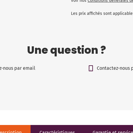
Voir nos
Conditions Générales d
Les prix affichés sont applicab
Une question ?
z-nous par email
Contactez-nous 
escription
Caractéristiques
Garantie et servic