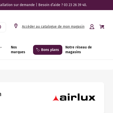
tallation sur demande | Besoin d’aide ? 03 23 26 39 40.
Accéder au catalogue de mon magasin
n-
Nos
Notre réseau de
🏷️ Bons plans
marques
magasins
n