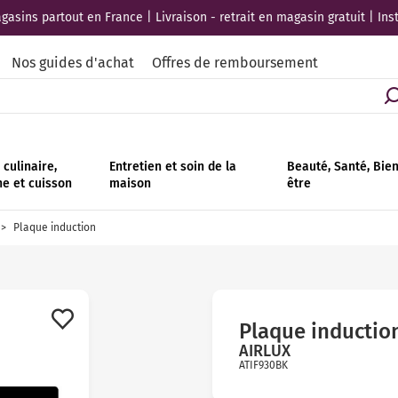
asins partout en France | Livraison - retrait en magasin gratuit | Ins
Nos guides d'achat
Offres de remboursement
culinaire,
Entretien et soin de la
Beauté, Santé, Bie
ne et cuisson
maison
être
Plaque induction
Plaque inductio
AIRLUX
ATIF930BK
Avis