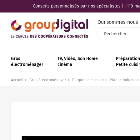
Conseils personnalisés par nos spécialistes | +110 mag
Qui sommes-nous
Gros
TV, Vidéo, Son Home
Préparation 
électroménager
cinéma
Petite cuisi
Accueil
Gros électroménager
Plaque de cuisson
Plaque induction