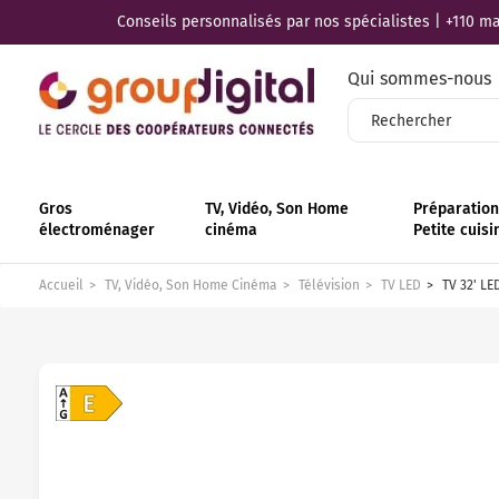
Conseils personnalisés par nos spécialistes | +110 mag
Qui sommes-nous
Gros
TV, Vidéo, Son Home
Préparation 
électroménager
cinéma
Petite cuisi
Accueil
TV, Vidéo, Son Home Cinéma
Télévision
TV LED
TV 32' LE