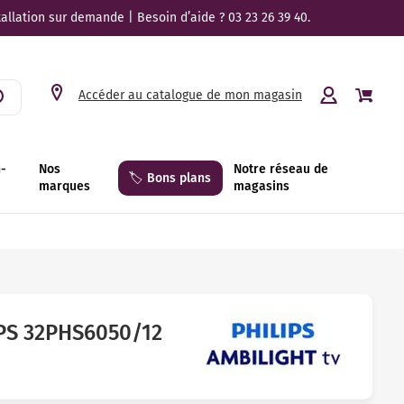
tallation sur demande | Besoin d’aide ? 03 23 26 39 40.
Accéder au catalogue de mon magasin
n-
Nos
Notre réseau de
🏷️ Bons plans
marques
magasins
IPS 32PHS6050/12