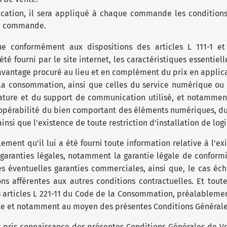
ication, il sera appliqué à chaque commande les conditions
 la commande.
ue conformément aux dispositions des articles L 111-1 e
té fourni par le site internet, les caractéristiques essentiell
 avantage procuré au lieu et en complément du prix en applicat
 la consommation, ainsi que celles du service numérique o
ture et du support de communication utilisé, et notamment 
eropérabilité du bien comportant des éléments numériques, 
nsi que l'existence de toute restriction d'installation de logi
lement qu’il lui a été fourni toute information relative à l'ex
aranties légales, notamment la garantie légale de conformit
es éventuelles garanties commerciales, ainsi que, le cas éch
ons afférentes aux autres conditions contractuelles. Et tout
s articles L 221-11 du Code de la Consommation, préalableme
nte et notamment au moyen des présentes Conditions Générale
r pris connaissance des présentes Conditions Générales de Ve