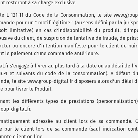
nt resteront à sa charge exclusive.
le L 121-11 du Code de la Consommation, le site www.group-d
mande pour un " motif légitime " (au sens défini par la juri
soit limitative) en cas d'indisponibilité du produit, d'impo
sive du client, de suspicion de tentative de fraude, de pré
acter ou encore d'intention manifeste pour le client de nuire
ant le paiement d'une commande antérieure.
l.fr s'engage à livrer au plus tard à la date ou au délai de liv
16-1 et suivants du code de la consommation). A défaut d’
nde, le site www.group-digital.fr disposera alors d’un délai 
e pour livrer le Produit.
nant les différents types de prestations (personnalisation),
oup-digital.fr
.
omatiquement adressée au client lors de sa commande. Ce
e par le client lors de sa commande (sauf indication contr
mpte client on line.