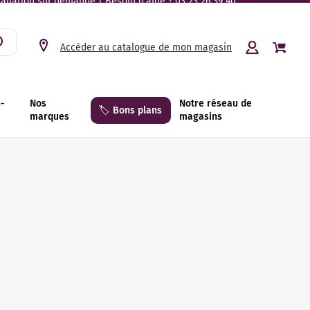
tallation sur demande | Besoin d’aide ? 03 23 26 39 40.
Accéder au catalogue de mon magasin
n-
Nos
Notre réseau de
🏷️ Bons plans
marques
magasins