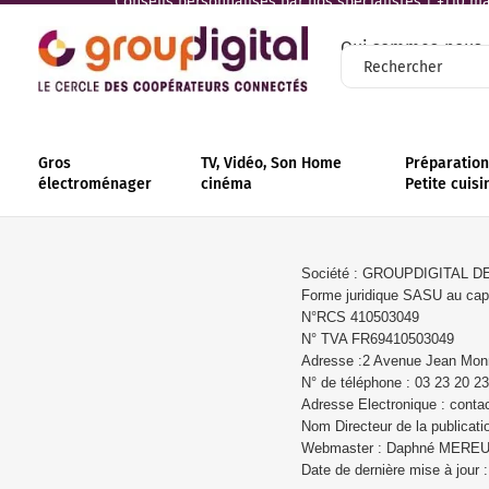
Conseils personnalisés par nos spécialistes | +110 mag
Qui sommes-nous
Gros
TV, Vidéo, Son Home
Préparation 
électroménager
cinéma
Petite cuisi
Société : GROUPDIGITAL
Forme juridique SASU au capi
N°RCS 410503049
N° TVA FR69410503049
Adresse :2 Avenue Jean Mo
N° de téléphone : 03 23 20 23
Adresse Electronique : contac
Nom Directeur de la publicat
Webmaster : Daphné MEREUZE
Date de dernière mise à jour 