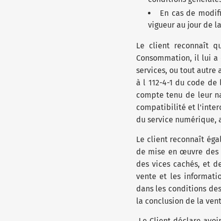
En cas de modif
vigueur au jour de
Le client reconnaît q
Consommation, il lui a é
services, ou tout autre
à l 112-4-1 du code de
compte tenu de leur na
compatibilité et l'int
du service numérique, ai
Le client reconnaît éga
de mise en œuvre des g
des vices cachés, et d
vente et les informati
dans les conditions de
la conclusion de la ve
Le Client déclare avoi