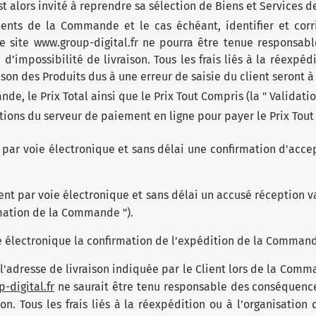
st alors invité à reprendre sa sélection de Biens et Services d
ments de la Commande et le cas échéant, identifier et corri
 le site www.group-digital.fr ne pourra être tenue responsa
d’impossibilité de livraison. Tous les frais liés à la réexpédi
ison des Produits dus à une erreur de saisie du client seront à
de, le Prix Total ainsi que le Prix Tout Compris (la " Validat
ctions du serveur de paiement en ligne pour payer le Prix Tout
e par voie électronique et sans délai une confirmation d'ac
ent par voie électronique et sans délai un accusé réception v
mation de la Commande ").
ie électronique la confirmation de l'expédition de la Comman
à l'adresse de livraison indiquée par le Client lors de la Comm
-digital.fr
ne saurait être tenu responsable des conséquence
son. Tous les frais liés à la réexpédition ou à l’organisation 