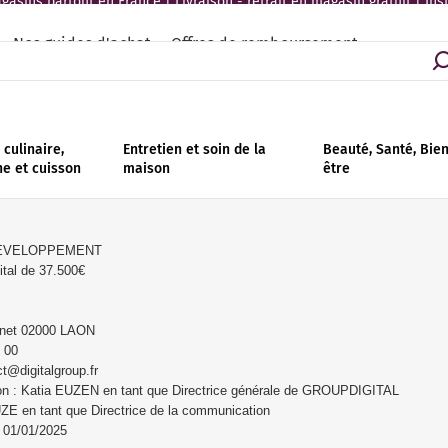
asins partout en France | Livraison - retrait en magasin gratuit | Ins
Nos guides d'achat
Offres de remboursement
culinaire,
Entretien et soin de la
Beauté, Santé, Bie
ne et cuisson
maison
être
 DEVELOPPEMENT
tal de 37.500€
nnet 02000 LAON
 00
t@digitalgroup.fr
ion : Katia EUZEN en tant que Directrice générale de GROUPDIGITAL
 en tant que Directrice de la communication
: 01/01/2025