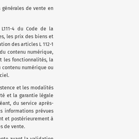
 générales de vente en
t L111-4 du Code de la
es, les prix des biens et
ion des articles L 112-1
u du contenu numérique,
les fonctionnalités, la
du contenu numérique ou
ciel.
istence et les modalités
é et la garantie légale
éant, du service après-
es informations prévues
nt et postérieurement à
s de vente.
nte avant la validation