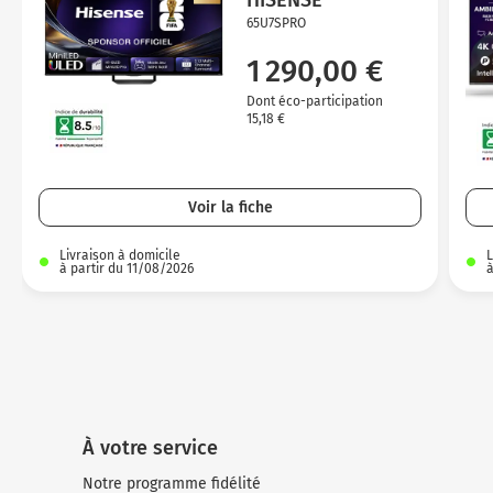
HISENSE
65U7SPRO
1 290,00 €
Dont éco-participation
15,18 €
Voir la fiche
Livraison à domicile
L
à partir du 11/08/2026
à
À votre service
Notre programme fidélité