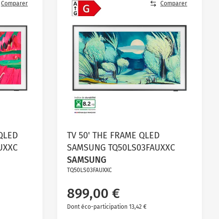
Comparer
Comparer
 QLED
TV 50' THE FRAME QLED
UXXC
SAMSUNG TQ50LS03FAUXXC
SAMSUNG
TQ50LS03FAUXXC
899,00 €
Dont éco-participation 13,42 €