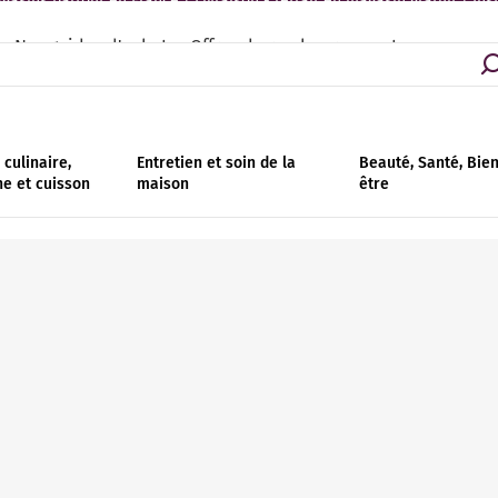
asins partout en France | Livraison - retrait en magasin gratuit | Ins
Nos guides d'achat
Offres de remboursement
culinaire,
Entretien et soin de la
Beauté, Santé, Bie
ne et cuisson
maison
être