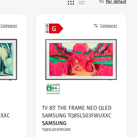
Tri
Par défaut
Comparer
Comparer
D
TV 85' THE FRAME NEO QLED
UXXC
SAMSUNG TQ85LS03FWUXXC
SAMSUNG
TQ85LS03FWUXXC