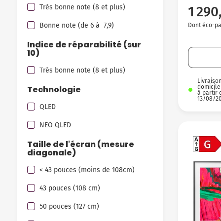
Très bonne note (8 et plus)
1 290
Bonne note (de 6 à 7,9)
Dont éco-par
Indice de réparabilité (sur
10)
Très bonne note (8 et plus)
Livraiso
domicile
Technologie
à partir 
13/08/2
QLED
NEO QLED
Taille de l'écran (mesure
diagonale)
< 43 pouces (moins de 108cm)
43 pouces (108 cm)
50 pouces (127 cm)