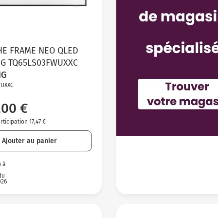
THE FRAME NEO QLED
G TQ65LS03FWUXXC
NG
WUXXC
,00 €
ticipation 17,47 €
Ajouter au panier
n à
du
026