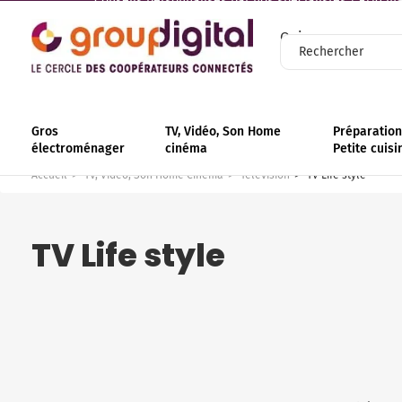
Conseils personnalisés par nos spécialistes | +110 mag
Qui sommes-nous
Gros
TV, Vidéo, Son Home
Préparation 
électroménager
cinéma
Petite cuisi
Accueil
TV, Vidéo, Son Home Cinéma
Télévision
TV Life style
TV Life style