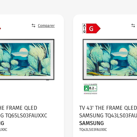
Comparer
THE FRAME QLED
TV 43' THE FRAME QLE
G TQ65LS03FAUXXC
SAMSUNG TQ43LS03FA
NG
SAMSUNG
UXXC
TQ43LS03FAUXXC