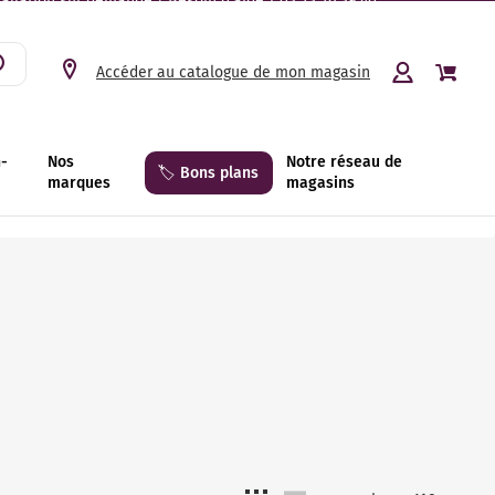
tallation sur demande | Besoin d’aide ? 03 23 26 39 40.
Accéder au catalogue de mon magasin
n-
Nos
Notre réseau de
🏷️ Bons plans
marques
magasins