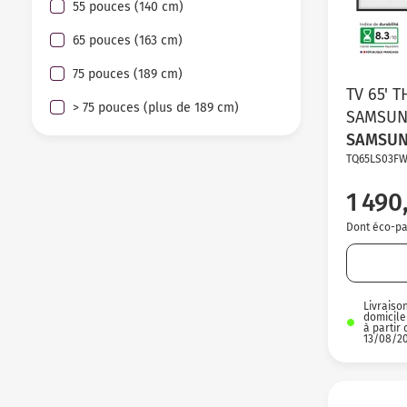
55 pouces (140 cm)
65 pouces (163 cm)
75 pouces (189 cm)
TV 65' 
> 75 pouces (plus de 189 cm)
SAMSUN
SAMSU
TQ65LS03F
1 490
Dont éco-par
Livraiso
domicile
à partir 
13/08/2