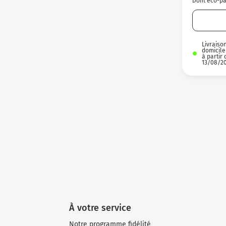
Dont éco-par
Livraiso
domicile
à partir 
13/08/2
À votre service
Notre programme fidélité