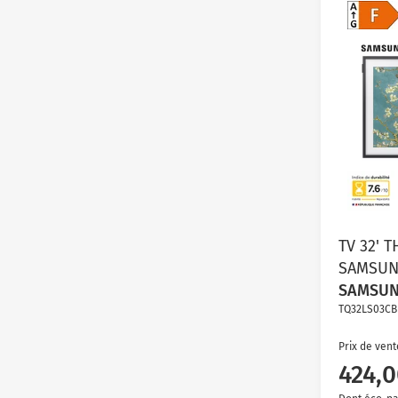
TV 32' 
SAMSUN
SAMSU
TQ32LS03CB
Prix de vent
424,