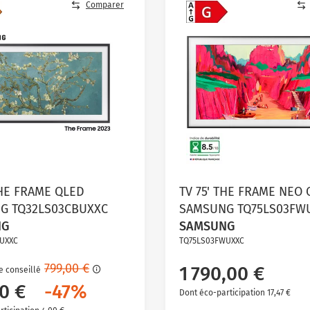
Comparer
THE FRAME QLED
TV 75' THE FRAME NEO
G TQ32LS03CBUXXC
SAMSUNG TQ75LS03FW
NG
SAMSUNG
UXXC
TQ75LS03FWUXXC
799,00 €
1 790,00 €
e conseillé
00 €
-47%
Dont éco-participation 17,47 €