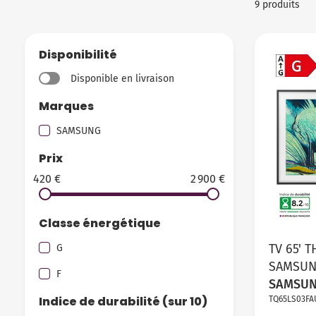
9 produits
Disponibilité
Disponible en livraison
Marques
SAMSUNG
Prix
420 €
2 900 €
Classe énergétique
TV 65' 
G
SAMSUN
F
SAMSU
Indice de durabilité (sur 10)
TQ65LS03FA