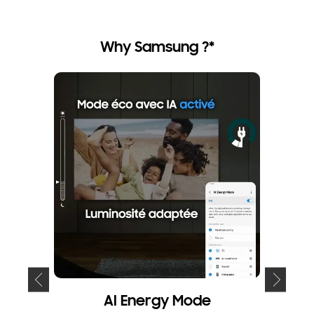
roduit de 
Why Samsung ?*
AI Energy Mode
Sé