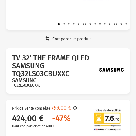
Micro-ondes
Sélection durable
Conseils
Con
Hac
Crê
Sac
Four encastrable
Conseils
Nos bons plans préparation culinaire, petite cuisine et
Voi
Tra
Voi
Voi
cuisson
Réfrigérateur
Nos bons plans TV Video et Son
Acc
Congélateur
Comparer le produit
Voi
Conseils
TV 32' THE FRAME QLED
Nos bons plans Gros Electromenager
SAMSUNG
TQ32LS03CBUXXC
SAMSUNG
TQ32LS03CBUXXC
Avis
clients
799,00 €
Prix de vente conseillé
424,00 €
-47%
Dont éco-participation 4,00 €