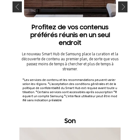
Profitez de vos contenus
préférés réunis en un seul
Partagez
endroit
SmartThin
Le nouveau Smart Hub de Samsung place la curation et la
découverte de contenu au premier plan, de sorte que vous
*Ce servic
passez moins de temps à chercher et plus de temps à
t allumés. 
tion Smart
streamer.
s d'Apple 
y nécessit
u une vers
*Les services de contenu et les recommandations peuvent varier
arge en fo
selon les régions. *L'acceptation des conditions générales et de la
politique de confidentialité du Smart Hub est requise avant toute u
tilisation. *Certains services sont accessibles après souscription *R
equiert un compte Samsung *L'interface utilisateur peut être mod
ifié sans indication préalable
Son