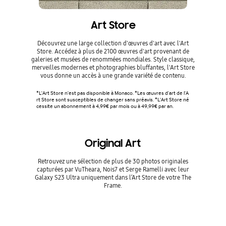
Art Store
Découvrez une large collection d'œuvres d'art avec l'Art
Affic
Store. Accédez à plus de 2100 œuvres d'art provenant de
smartphone
galeries et musées de renommées mondiales. Style classique,
merveilles modernes et photographies bluffantes, l'Art Store
*Les photo
vous donne un accès à une grande variété de contenu.
hées dans 
se base su
es résulta
*L'Art Store n'est pas disponible à Monaco. *Les œuvres d'art de l'A
mandons un
rt Store sont susceptibles de changer sans préavis. *L'Art Store né
onnecter v
cessite un abonnement à 4,99€ par mois ou à 49,99€ par an.
e téléphon
mpatibles
Original Art
Retrouvez une sélection de plus de 30 photos originales
capturées par VuTheara, Nois7 et Serge Ramelli avec leur
Galaxy S23 Ultra uniquement dans l’Art Store de votre The
Frame.