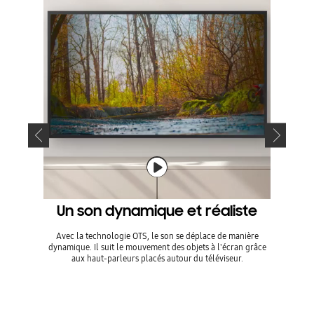
Un son dynamique et réaliste
Avec la technologie OTS, le son se déplace de manière
Transfo
dynamique. Il suit le mouvement des objets à l'écran grâce
conc
aux haut-parleurs placés autour du téléviseur.
technologi
du télévis
fonctionn
*Vérifiez 