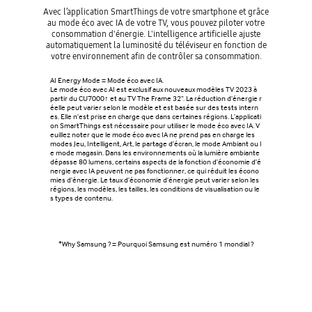
Avec l’application SmartThings de votre smartphone et grâce
Verrouil
au mode éco avec IA de votre TV, vous pouvez piloter votre
mots de p
consommation d'énergie. L'intelligence artificielle ajuste
jour régul
automatiquement la luminosité du téléviseur en fonction de
votre environnement afin de contrôler sa consommation.
L'interfac
ox est dis
AI Energy Mode = Mode éco avec IA.
ancés depu
Le mode éco avec AI est exclusif aux nouveaux modèles TV 2023 à
e pendant 
partir du CU7000↑ et au TV The Frame 32". La réduction d'énergie r
u téléviseu
éelle peut varier selon le modèle et est basée sur des tests intern
quise.
es. Elle n'est prise en charge que dans certaines régions. L'applicati
on SmartThings est nécessaire pour utiliser le mode éco avec IA. V
euillez noter que le mode éco avec IA ne prend pas en charge les
modes Jeu, Intelligent, Art, le partage d'écran, le mode Ambiant ou l
e mode magasin. Dans les environnements où la lumière ambiante
dépasse 80 lumens, certains aspects de la fonction d'économie d'é
nergie avec IA peuvent ne pas fonctionner, ce qui réduit les écono
mies d'énergie. Le taux d'économie d'énergie peut varier selon les
régions, les modèles, les tailles, les conditions de visualisation ou le
s types de contenu.
*Why Samsung ? = Pourquoi Samsung est numéro 1 mondial ?