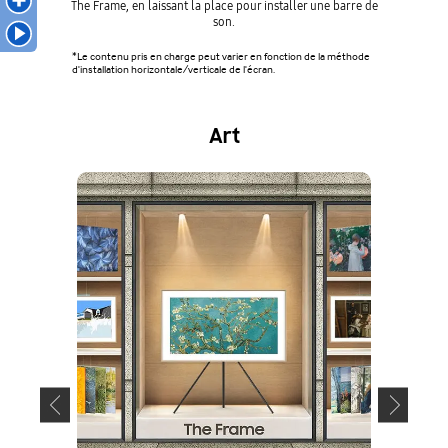
The Frame, en laissant la place pour installer une barre de
debout. 
son.
*Le contenu pris en charge peut varier en fonction de la méthode
*Le conten
d'installation horizontale/verticale de l'écran.
d'installat
Art