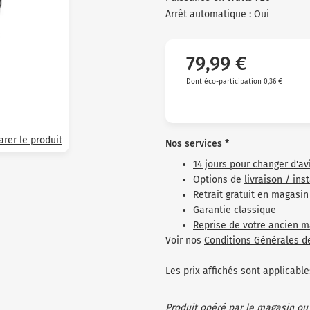
Arrêt automatique : Oui
79,99 €
Dont éco-participation 0,36 €
rer le produit
Nos services *
14 jours pour changer d'av
Options de
livraison / ins
Retrait gratuit
en magasin
Garantie classique
Reprise de votre ancien m
Voir nos
Conditions Générales d
Les prix affichés sont applicab
Produit opéré par le magasin ou