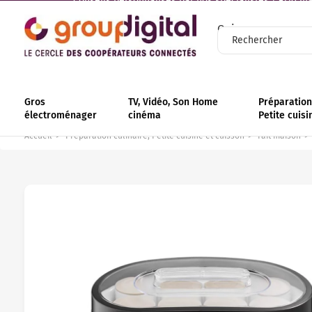
Conseils personnalisés par nos spécialistes | +110 mag
Qui sommes-nous
Gros
TV, Vidéo, Son Home
Préparation 
électroménager
cinéma
Petite cuisi
Accueil
Préparation culinaire, Petite cuisine et cuisson
Fait maison