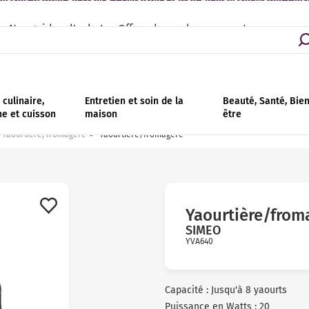
asins partout en France | Livraison - retrait en magasin gratuit | Ins
Nos guides d'achat
Offres de remboursement
culinaire,
Entretien et soin de la
Beauté, Santé, Bie
ne et cuisson
maison
être
Yaourtière, fromagère
Yaourtière/fromagère
Yaourtière/from
SIMEO
YVA640
Avis
clients
Capacité : Jusqu'à 8 yaourts
Puissance en Watts : 20