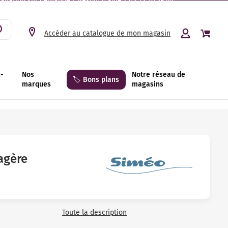
tallation sur demande | Besoin d’aide ? 03 23 26 39 40.
Accéder au catalogue de mon magasin
n-
Nos
Notre réseau de
🏷️ Bons plans
marques
magasins
agère
Toute la description