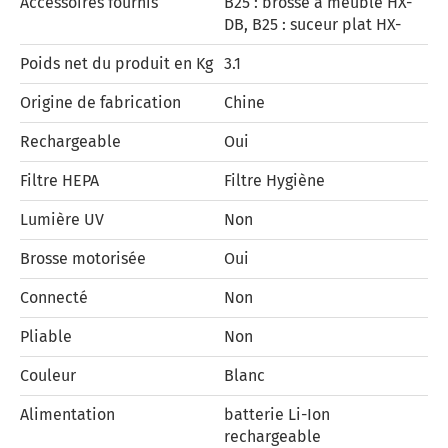
Accessoires fournis
B25 : brosse à meuble HX-
DB, B25 : suceur plat HX-
Poids net du produit en Kg
3.1
Origine de fabrication
Chine
Rechargeable
Oui
Filtre HEPA
Filtre Hygiène
Lumière UV
Non
Brosse motorisée
Oui
Connecté
Non
Pliable
Non
Couleur
Blanc
Alimentation
batterie Li-Ion
rechargeable