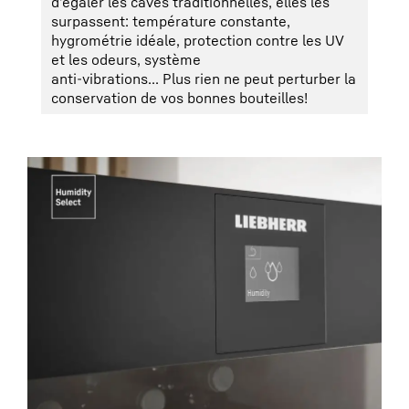
d’égaler les caves traditionnelles, elles les
déve
surpassent: température constante,
hygrométrie idéale, protection contre les UV
et les odeurs, système
anti-vibrations... Plus rien ne peut perturber la
conservation de vos bonnes bouteilles!