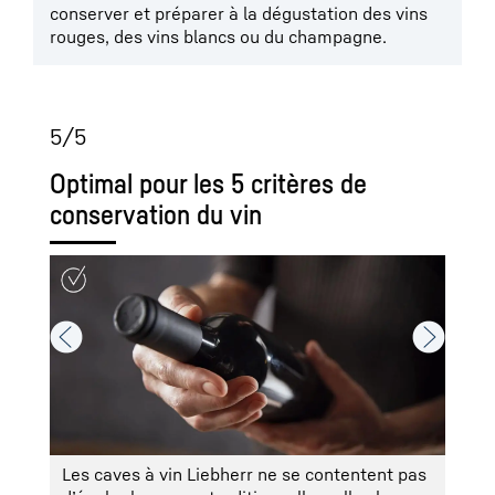
conserver et préparer à la dégustation des vins
rouges, des vins blancs ou du champagne.
5/5
Fres
Optimal pour les 5 critères de
Un a
conservation du vin
Un a
filtr
Les caves à vin Liebherr ne se contentent pas
la c