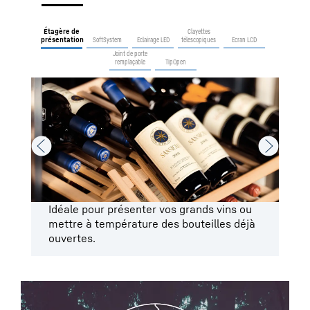
Étagère de
Clayettes
présentation
SoftSystem
Eclairage LED
télescopiques
Ecran LCD
Joint de porte
remplaçable
TipOpen
Idéale pour présenter vos grands vins ou
Fe
mettre à température des bouteilles déjà
ouvertes.