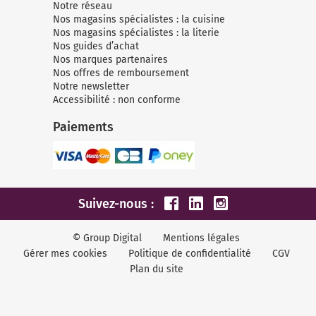
Micro-ondes
Sélection durable
Notre réseau
Conseils
Nos magasins spécialistes : la cuisine
Con
Hac
Crê
Sac
Four encastrable
Conseils
Nos magasins spécialistes : la literie
Nos bons plans préparation culinaire, petite cuisine et
Nos guides d’achat
Voi
Tra
Voi
Voi
cuisson
Nos marques partenaires
Réfrigérateur
Nos bons plans TV Video et Son
Nos offres de remboursement
Acc
Notre newsletter
Congélateur
Accessibilité : non conforme
Voi
Conseils
Paiements
Nos bons plans Gros Electromenager
Suivez-nous :
© Group Digital
Mentions légales
Gérer mes cookies
Politique de confidentialité
CGV
Plan du site