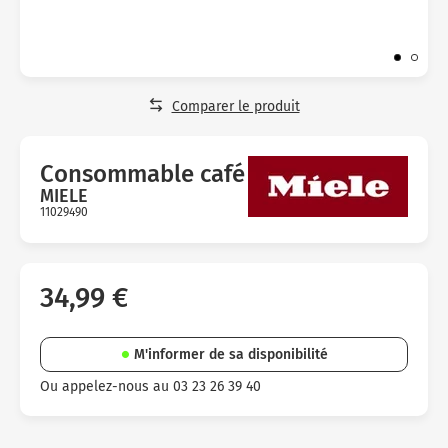
Micro-ondes
Sélection durable
Conseils
Con
Hac
Crê
Sac
Four encastrable
Conseils
Nos bons plans préparation culinaire, petite cuisine et
Voi
Tra
Voi
Voi
cuisson
Réfrigérateur
Nos bons plans TV Video et Son
Comparer le produit
Acc
Congélateur
Voi
Conseils
Consommable café
MIELE
Nos bons plans Gros Electromenager
11029490
Avis
clients
34,99 €
M'informer de sa disponibilité
Ou appelez-nous au 03 23 26 39 40