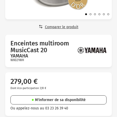
Micro-ondes
Sélection durable
Conseils
Con
Hac
Crê
Sac
Four encastrable
Conseils
Nos bons plans préparation culinaire, petite cuisine et
Voi
Tra
Voi
Voi
cuisson
Réfrigérateur
Nos bons plans TV Video et Son
Comparer le produit
Acc
Congélateur
Voi
Enceintes multiroom
Conseils
MusicCast 20
Nos bons plans Gros Electromenager
YAMAHA
WX021WH
Avis
clients
279,00 €
Dont éco-participation 3,10 €
M'informer de sa disponibilité
Ou appelez-nous au 03 23 26 39 40