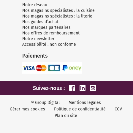
Micro-ondes
Sélection durable
Notre réseau
Conseils
Con
Hac
Crê
Sac
Nos magasins spécialistes : la cuisine
Four encastrable
Conseils
Nos magasins spécialistes : la literie
Nos bons plans préparation culinaire, petite cuisine et
Voi
Tra
Voi
Voi
Nos guides d’achat
cuisson
Réfrigérateur
Nos bons plans TV Video et Son
Nos marques partenaires
Acc
Nos offres de remboursement
Congélateur
Notre newsletter
Accessibilité : non conforme
Voi
Conseils
Paiements
Nos bons plans Gros Electromenager
Suivez-nous :
© Group Digital
Mentions légales
Gérer mes cookies
Politique de confidentialité
CGV
Plan du site