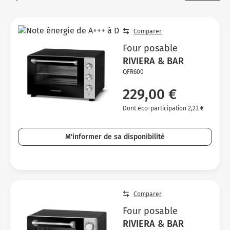
Micro-ondes
Sélection durable
Conseils
Con
Hac
Crê
Sac
Four encastrable
Conseils
Comparer
Nos bons plans préparation culinaire, petite cuisine et
Voi
Tra
Voi
Voi
cuisson
Réfrigérateur
Nos bons plans TV Video et Son
Four posable
Acc
RIVIERA & BAR
Congélateur
QFR600
Voi
Conseils
229,00 €
Nos bons plans Gros Electromenager
Dont éco-participation 2,23 €
M'informer de sa disponibilité
Comparer
Four posable
RIVIERA & BAR