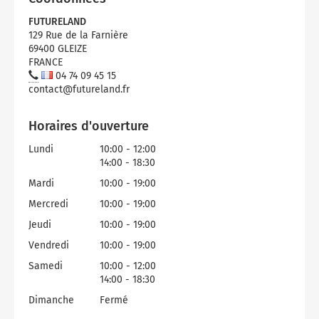
Micro-ondes
Sélection durable
Conseils
FUTURELAND
Con
Hac
Crê
Sac
Four encastrable
Conseils
129 Rue de la Farnière
Nos bons plans préparation culinaire, petite cuisine et
69400 GLEIZE
Voi
Tra
Voi
Voi
cuisson
Réfrigérateur
Nos bons plans TV Video et Son
FRANCE
04 74 09 45 15
Acc
Congélateur
contact@futureland.fr
Voi
Conseils
Horaires d'ouverture
Nos bons plans Gros Electromenager
Lundi
10:00 - 12:00
14:00 - 18:30
Mardi
10:00 - 19:00
Mercredi
10:00 - 19:00
Jeudi
10:00 - 19:00
Vendredi
10:00 - 19:00
Samedi
10:00 - 12:00
14:00 - 18:30
Dimanche
Fermé