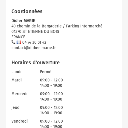
Micro-ondes
Sélection durable
Conseils
Con
Hac
Crê
Sac
Coordonnées
Four encastrable
Conseils
Nos bons plans préparation culinaire, petite cuisine et
Voi
Tra
Voi
Voi
Didier MARIE
cuisson
Réfrigérateur
Nos bons plans TV Video et Son
40 chemin de la Bergaderie / Parking Intermarché
01370 ST ETIENNE DU BOIS
Acc
Congélateur
FRANCE
04 74 30 51 42
Voi
Conseils
contact@didier-marie.fr
Nos bons plans Gros Electromenager
Horaires d'ouverture
Lundi
Fermé
Mardi
09:00 - 12:00
14:00 - 19:00
Mercredi
09:00 - 12:00
14:00 - 19:00
Jeudi
09:00 - 12:00
14:00 - 19:00
Vendredi
09:00 - 12:00
14:00 - 19:00