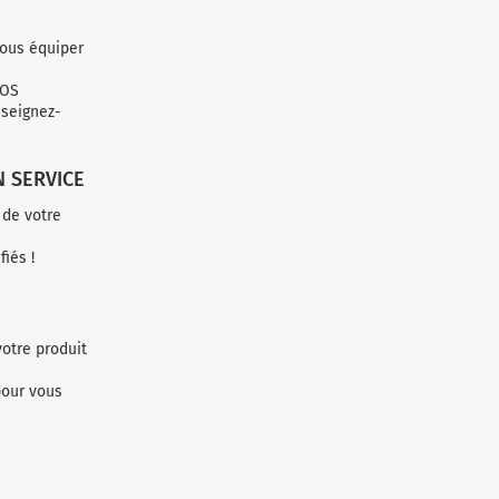
vous équiper
VOS
seignez-
N SERVICE
 de votre
iés !
otre produit
pour vous