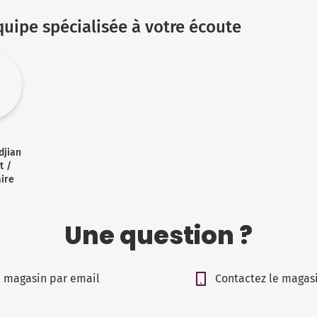
quipe spécialisée à votre écoute
djian
t /
aire
Une question ?
e magasin par email
Contactez le magas