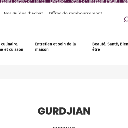
asins partout en France | Livraison - retrait en magasin gratuit | Ins
Nos guides d'achat
Offres de remboursement
culinaire,
Entretien et soin de la
Beauté, Santé, Bie
ne et cuisson
maison
être
GURDJIAN