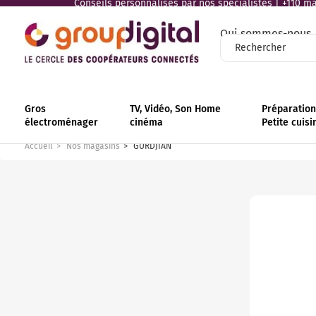
Conseils personnalisés par nos spécialistes | +110 mag
Qui sommes-nous
Gros
TV, Vidéo, Son Home
Préparation 
électroménager
cinéma
Petite cuisi
Accueil
Nos magasins
GURDJIAN