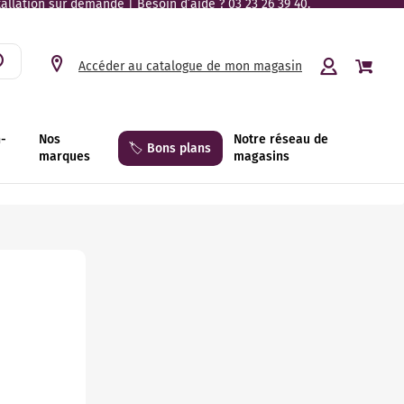
tallation sur demande | Besoin d’aide ? 03 23 26 39 40.
Accéder au catalogue de mon magasin
n-
Nos
Notre réseau de
🏷️ Bons plans
marques
magasins