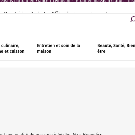
asins partout en France | Livraison - retrait en magasin gratuit | Ins
Nos guides d'achat
Offres de remboursement
culinaire,
Entretien et soin de la
Beauté, Santé, Bie
ne et cuisson
maison
être
rent une qualité de massage inégalée. Mais Homedics