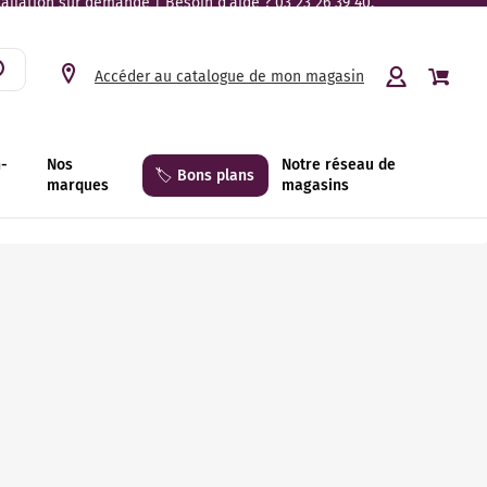
tallation sur demande | Besoin d’aide ? 03 23 26 39 40.
Accéder au catalogue de mon magasin
n-
Nos
Notre réseau de
🏷️ Bons plans
marques
magasins