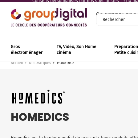
Conseils personnalisés par nos spécialistes | +110 mag
Qui sommes-nous
Gros
TV, Vidéo, Son Home
Préparation 
électroménager
cinéma
Petite cuisi
Accueil
Nos Marques
HOMEDICS
HOMEDICS
Homedics est le leader mondial du massage, leurs produits off