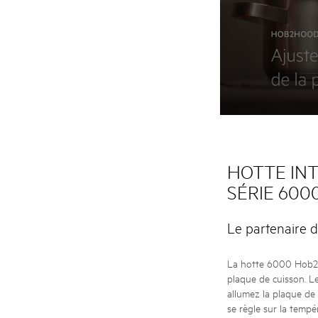
HOTTE IN
SÉRIE 60
Le partenaire d
La hotte 6000 Hob2H
plaque de cuisson. Le
allumez la plaque de 
se règle sur la tempé