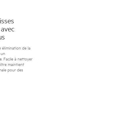
isses
 avec
us
e élimination de la
 un
. Facile à nettoyer
filtre maintient
male pour des