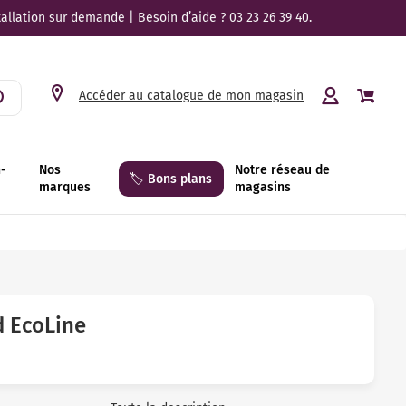
tallation sur demande | Besoin d’aide ? 03 23 26 39 40.
Accéder au catalogue de mon magasin
n-
Nos
Notre réseau de
🏷️ Bons plans
marques
magasins
d EcoLine