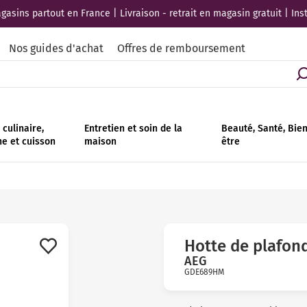
asins partout en France | Livraison - retrait en magasin gratuit | Ins
Nos guides d'achat
Offres de remboursement
culinaire,
Entretien et soin de la
Beauté, Santé, Bie
ne et cuisson
maison
être
Hotte de plafon
AEG
GDE689HM
Avis
clients