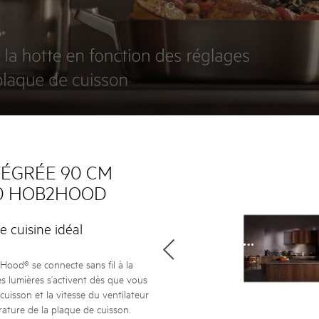
TÉGRÉE 90 CM
00 HOB2HOOD
e cuisine idéal
ood® se connecte sans fil à la
s lumières s’activent dès que vous
cuisson et la vitesse du ventilateur
rature de la plaque de cuisson.