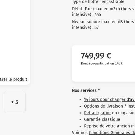
Type de hotte : encastrable
Débit d'air maxi en m3/h (hors v
intensive) : 445
Niveau sonore maxi en dB (hors 
intensive) : 57
749,99 €
Dont éco-participation 5,46 €
rer le produit
Nos services *
14 jours pour changer d'av
+ 5
Options de
livraison / ins
Retrait gratuit
en magasin
Garantie classique
Reprise de votre ancien m
Voir nos
Conditions Générales d