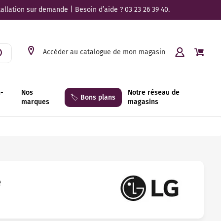
tallation sur demande | Besoin d’aide ? 03 23 26 39 40.
Accéder au catalogue de mon magasin
n-
Nos
Notre réseau de
🏷️ Bons plans
marques
magasins
e