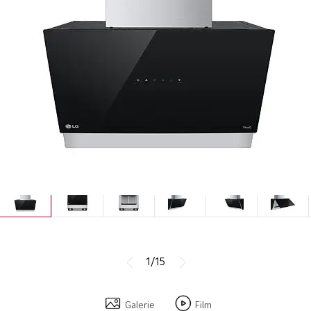
1/15
Galerie
Film