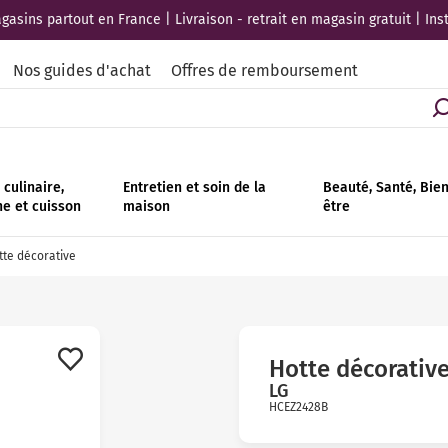
asins partout en France | Livraison - retrait en magasin gratuit | Ins
Nos guides d'achat
Offres de remboursement
culinaire,
Entretien et soin de la
Beauté, Santé, Bie
ne et cuisson
maison
être
te décorative
Hotte décorativ
LG
HCEZ2428B
Avis
clients