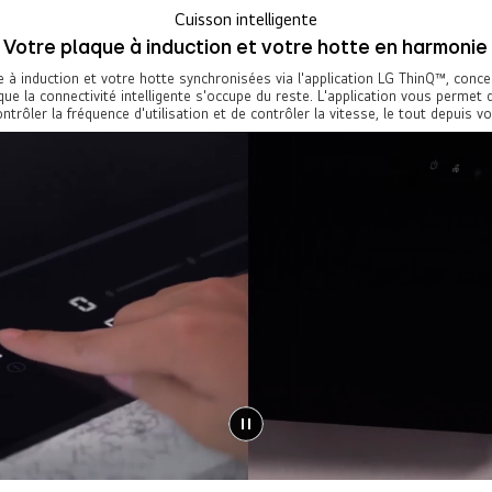
Cuisson intelligente
Votre plaque à induction et votre hotte en harmonie
e à induction et votre hotte synchronisées via l'application LG ThinQ™, conce
ue la connectivité intelligente s'occupe du reste. L'application vous permet 
ontrôler la fréquence d'utilisation et de contrôler la vitesse, le tout depuis v