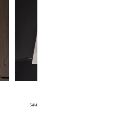
Performance remarqu
Séléctionnez l'un des trois modes de fonctionnement de
aspiration puissante.