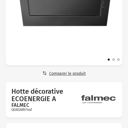
Micro-ondes
Sélection durable
Conseils
Con
Hac
Crê
Sac
Four encastrable
Conseils
Nos bons plans préparation culinaire, petite cuisine et
Voi
Tra
Voi
Voi
cuisson
Réfrigérateur
Nos bons plans TV Video et Son
Acc
Congélateur
Voi
Conseils
Nos bons plans Gros Electromenager
Comparer le produit
Hotte décorative
ECOENERGIE A
FALMEC
QUASARV1441
Avis
clients