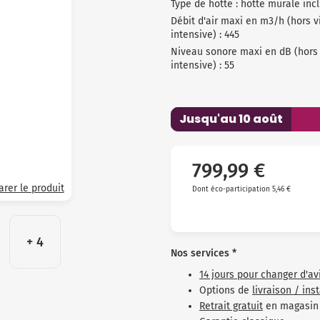
Type de hotte : hotte murale inc
Débit d'air maxi en m3/h (hors v
intensive) : 445
Niveau sonore maxi en dB (hors 
intensive) : 55
Jusqu'au 10 août
799,99 €
rer le produit
Dont éco-participation 5,46 €
+ 4
Nos services *
14 jours pour changer d'av
Options de
livraison / ins
Retrait gratuit
en magasin