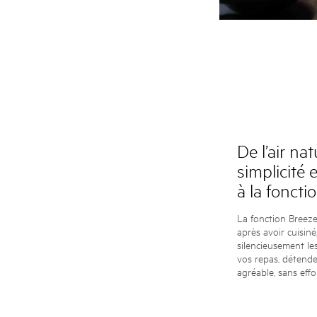
De l’air nat
simplicité 
à la foncti
La fonction Breeze 
après avoir cuisiné
silencieusement le
vos repas, détende
agréable, sans effor