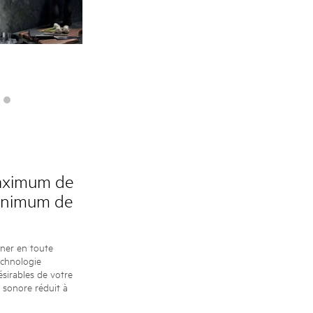
aximum de
inimum de
iner en toute
technologie
ésirables de votre
u sonore réduit à