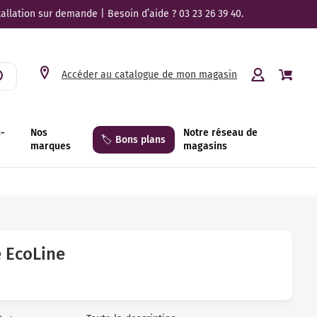
tallation sur demande | Besoin d’aide ? 03 23 26 39 40.
Accéder au catalogue de mon magasin
n-
Nos
Notre réseau de
🏷️ Bons plans
marques
magasins
e EcoLine