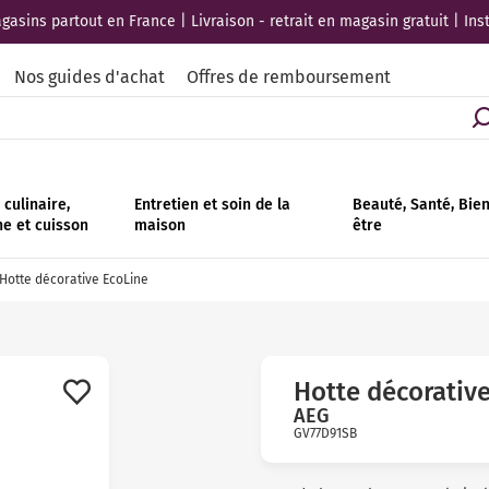
asins partout en France | Livraison - retrait en magasin gratuit | Ins
Nos guides d'achat
Offres de remboursement
culinaire,
Entretien et soin de la
Beauté, Santé, Bie
ne et cuisson
maison
être
Hotte décorative EcoLine
Hotte décorativ
AEG
GV77D91SB
Avis
clients