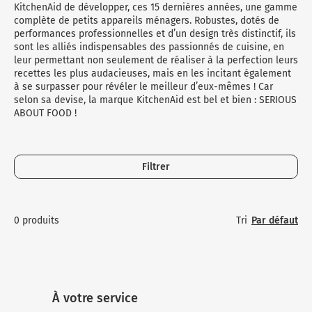
Micro-ondes
Sélection durable
KitchenAid de développer, ces 15 dernières années, une gamme
Conseils
complète de petits appareils ménagers. Robustes, dotés de
Con
Hac
Crê
Sac
Four encastrable
Conseils
performances professionnelles et d’un design très distinctif, ils
Nos bons plans préparation culinaire, petite cuisine et
sont les alliés indispensables des passionnés de cuisine, en
Voi
Tra
Voi
Voi
cuisson
Réfrigérateur
Nos bons plans TV Video et Son
leur permettant non seulement de réaliser à la perfection leurs
recettes les plus audacieuses, mais en les incitant également
Acc
Congélateur
à se surpasser pour révéler le meilleur d’eux-mêmes ! Car
selon sa devise, la marque KitchenAid est bel et bien : SERIOUS
Voi
ABOUT FOOD !
Conseils
Nos bons plans Gros Electromenager
Filtrer
Tri
Par défaut
0 produits
À votre service